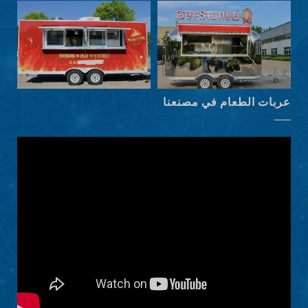
Српски језик
Hrvatski
Dansk
Latviešu valoda
عربات الطعام في مصنعنا
Slovenščina
Čeština
Ελληνικά
Македонски јазик
Shqip
Nederlands
Polski
Русский
Português