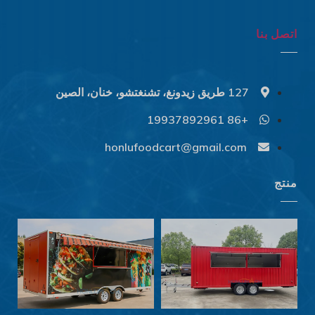
اتصل بنا
127 طريق زيدونغ، تشنغتشو، خنان، الصين
+86 19937892961
Svenska
Slovenčina
honlufoodcart@gmail.com
Norsk bokmål
منتج
हिन्दी
Nederlands (België)
Български
Eesti
Maori
Norsk nynorsk