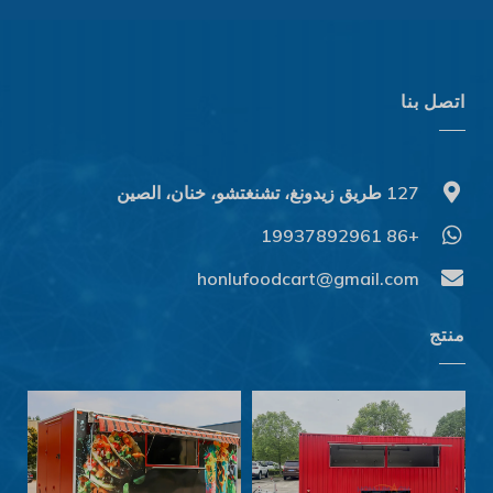
اتصل بنا
127 طريق زيدونغ، تشنغتشو، خنان، الصين
+86 19937892961
Svenska
Slovenčina
honlufoodcart@gmail.com
Norsk bokmål
منتج
हिन्दी
Nederlands (België)
Български
Eesti