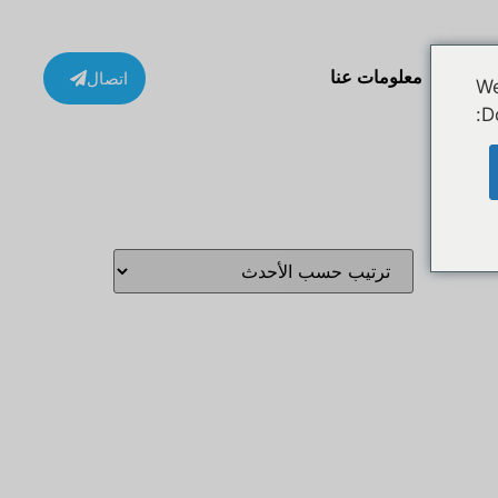
ة
معلومات عنا
اتصال
We
D