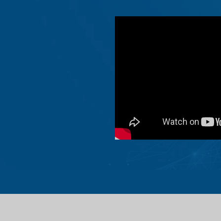
Get discount
1
here!