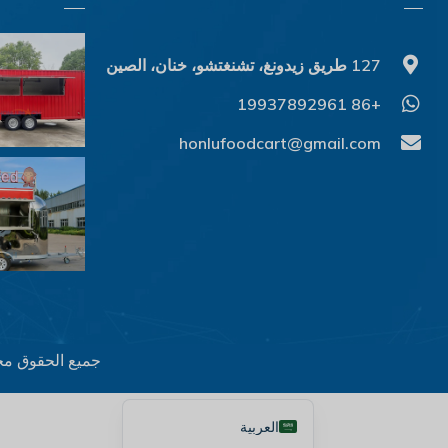
Ελληνικά
Македонски јазик
127 طريق زيدونغ، تشنغتشو، خنان، الصين
Shqip
+86 19937892961
Nederlands
honlufoodcart@gmail.com
Polski
Русский
Português
Italiano
Deutsch
Français
Español
جميع الحقوق مح
English
العربية