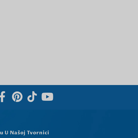
Slovenčina
Norsk bokmål
हिन्दी
Nederlands (België)
Български
Eesti
Maori
Norsk nynorsk
Српски језик
Dansk
Latviešu valoda
Slovenščina
Čeština
u U Našoj Tvornici
Ελληνικά