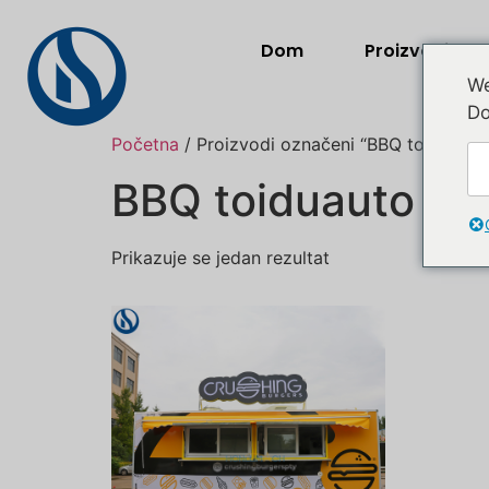
Dom
Proizvodi
We
Do
Početna
/ Proizvodi označeni “BBQ toiduaut
BBQ toiduauto m
Prikazuje se jedan rezultat