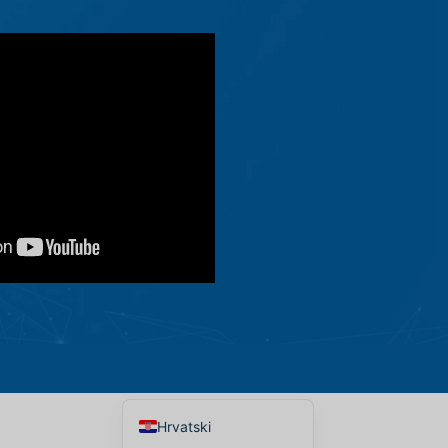
Македонски јазик
Shqip
Nederlands
العربية
Polski
Русский
Português
Italiano
Deutsch
Français
Español
English
Hrvatski