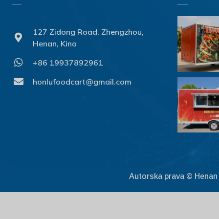
127 Zidong Road, Zhengzhou,
Henan, Kina
+86 19937892961
honlufoodcart@gmail.com
Autorska prava © Henan 
Get discount
1
here!