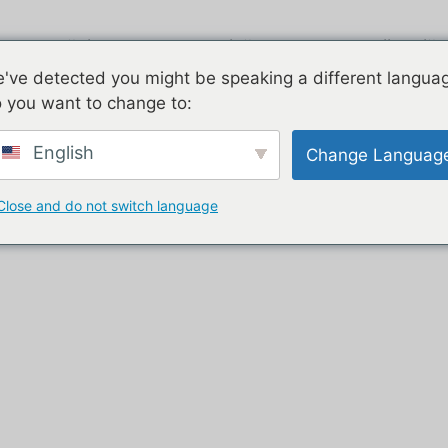
Zračni tok
Pocinčano
Dvije priče
've detected you might be speaking a different langua
 you want to change to:
o müük”
English
Change Languag
üük
Close and do not switch language