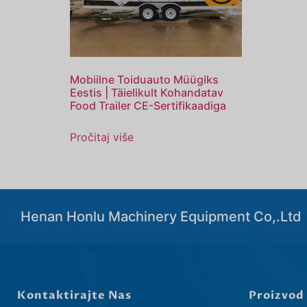
Mobiilne Toiduauto Müügiks
Eestis | Täielikult Kohandatav
Food Trailer CE-Sertifikaadiga
Pročitaj više
Henan Honlu Machinery Equipment Co,.Ltd
Kontaktirajte Nas
Proizvod