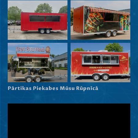
हिन्दी
Nederlands (België)
Български
Eesti
Maori
Norsk nynorsk
Српски језик
Hrvatski
Dansk
Pārtikas Piekabes Mūsu Rūpnīcā
Slovenščina
Čeština
Ελληνικά
Македонски јазик
Shqip