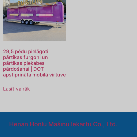
29,5 pēdu pielāgoti
pārtikas furgoni un
pārtikas piekabes
pārdošanai | DOT
apstiprināta mobilā virtuve
Lasīt vairāk
Henan Honlu Mašīnu Iekārtu Co., Ltd.