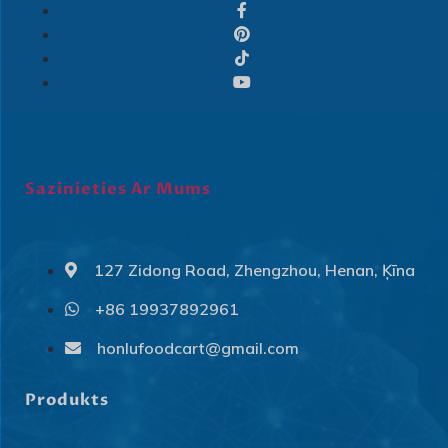
Sazinieties Ar Mums
127 Zidong Road, Zhengzhou, Henan, Ķīna
+86 19937892961
honlufoodcart@gmail.com
Svenska
Slovenčina
Produkts
Norsk bokmål