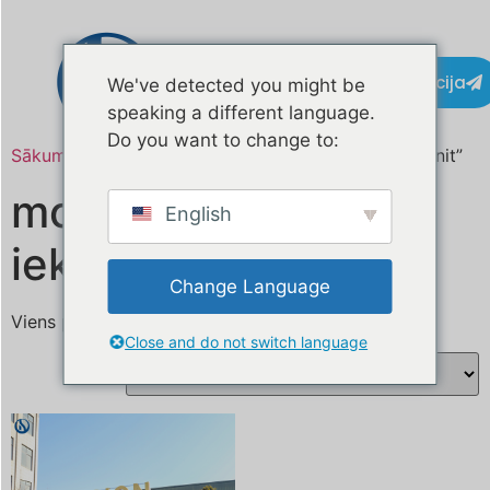
Kontaktinformācija
We've detected you might be
speaking a different language.
Do you want to change to:
Sākums
/ Produkts atzīmēts “mobile refrigeration unit”
mobilā saldēšanas
English
iekārta
Change Language
Viens produkts
Close and do not switch language