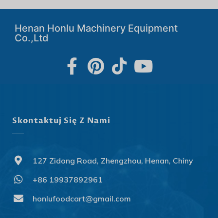
Henan Honlu Machinery Equipment
Co.,Ltd
Skontaktuj Się Z Nami
127 Zidong Road, Zhengzhou, Henan, Chiny
+86 19937892961
Svenska
Slovenčina
honlufoodcart@gmail.com
Norsk bokmål