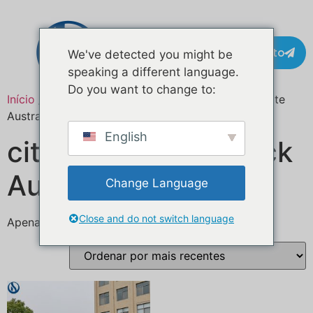
Contacto
We've detected you might be
speaking a different language.
Do you want to change to:
Início
/ Produtos etiquetados com “food truck quote
Australia”
English
citação de food truck
Austrália
Change Language
Close and do not switch language
Apenas um resultado