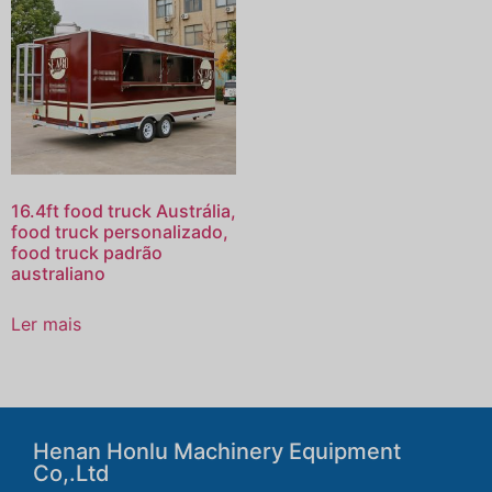
16.4ft food truck Austrália,
food truck personalizado,
food truck padrão
australiano
Ler mais
Henan Honlu Machinery Equipment
Co,.Ltd