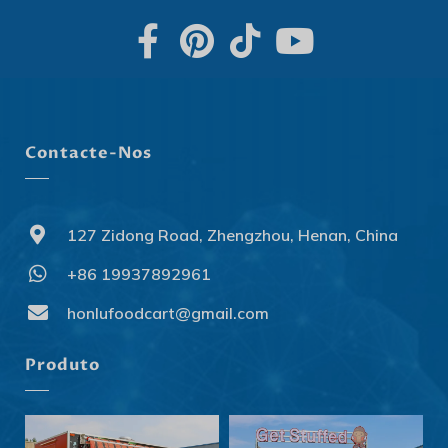
Contacte-Nos
127 Zidong Road, Zhengzhou, Henan, China
+86 19937892961
Svenska
Slovenčina
honlufoodcart@gmail.com
Norsk bokmål
Produto
हिन्दी
Nederlands (België)
Български