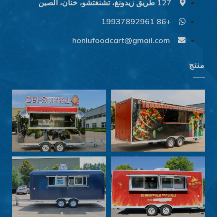
127 طريق زيدونغ، تشنغتشو، خنان، الصين
+86 19937892961
Svenska
Slovenčina
honlufoodcart@gmail.com
Norsk bokmål
منتج
हिन्दी
Nederlands (België)
Български
Eesti
Maori
Norsk nynorsk
Српски језик
Hrvatski
Dansk
Latviešu valoda