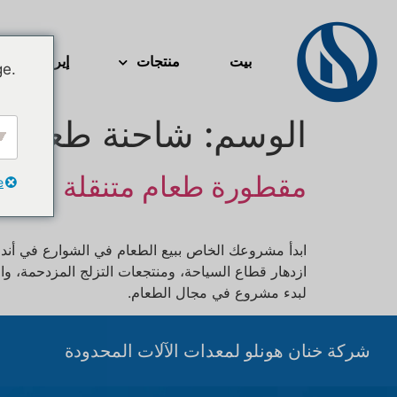
بيت
منتجات
إيرستريم
ge.
Svenska
الوسم:
شاحنة طعام م
Slovenčina
Norsk bokmål
مقطورة طعام متنقلة مصمم
हिन्दी
e
Nederlands (België)
Български
ابدأ مشروعك الخاص ببيع الطعام في الشوارع في أندور
Eesti
ازدهار قطاع السياحة، ومنتجعات التزلج المزدحمة، وا
لبدء مشروع في مجال الطعام.
Maori
Norsk nynorsk
شركة خنان هونلو لمعدات الآلات المحدودة
Српски језик
Hrvatski