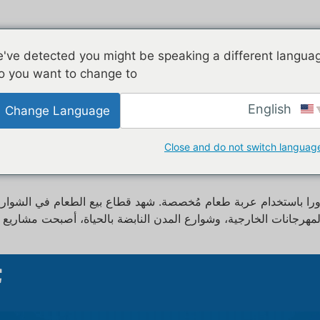
مجلفن
طابقين
عملاء
الأجهز
've detected you might be speaking a different langua
o you want to change to:
تنقلة
English
Change Language
ة حسب الطلب للبيع في بولندا
Close and do not switch languag
ا باستخدام عربة طعام مُخصصة. شهد قطاع بيع الطعام في الشوارع في
لمهرجانات الخارجية، وشوارع المدن النابضة بالحياة، أصبحت مشاريع ب