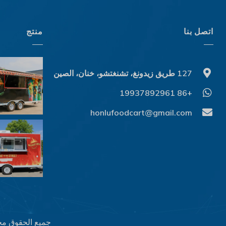
Dansk
Latviešu valoda
اتصل بنا
منتج
Slovenščina
Čeština
127 طريق زيدونغ، تشنغتشو، خنان، الصين
Ελληνικά
+86 19937892961
Македонски јазик
Shqip
honlufoodcart@gmail.com
Nederlands
Polski
Русский
Português
Italiano
Deutsch
جميع الحقوق مح