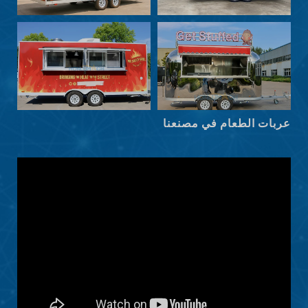
Norsk nynorsk
Српски језик
Hrvatski
Dansk
Latviešu valoda
عربات الطعام في مصنعنا
Slovenščina
Čeština
Ελληνικά
Македонски јазик
Shqip
Nederlands
Polski
Русский