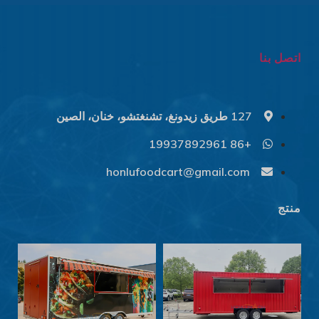
اتصل بنا
127 طريق زيدونغ، تشنغتشو، خنان، الصين
+86 19937892961
Svenska
Slovenčina
honlufoodcart@gmail.com
Norsk bokmål
منتج
हिन्दी
Nederlands (België)
Български
Eesti
Maori