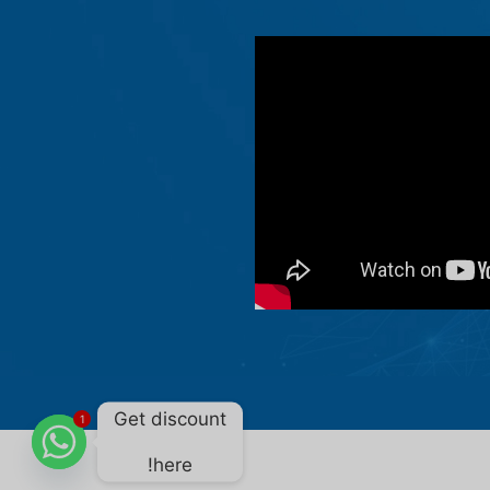
Get discount
1
here!