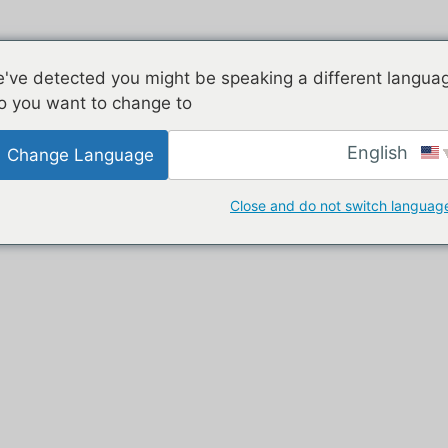
مجلفن
طابقين
عملاء
الأجهز
've detected you might be speaking a different langua
o you want to change to:
English
Change Language
 مالطا
Close and do not switch languag