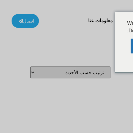
ة
معلومات عنا
اتصال
We
D