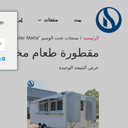
بيت
منتجات
إيرستريم
ge.
الرئيسية
/ منتجات تحت الوسم “custom food trailer Malta”
مقطورة طعام مخصصة
e
عرض النتيجة الوحيدة
Svenska