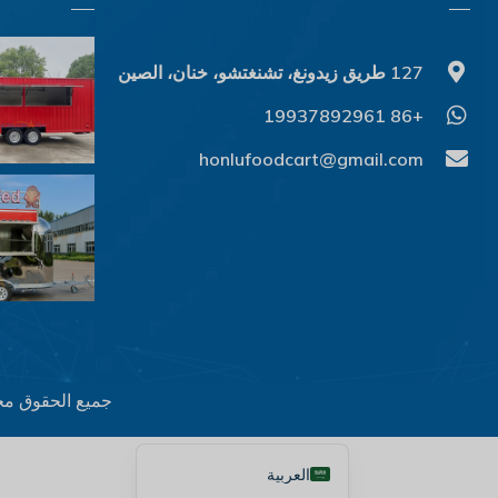
Ελληνικά
Македонски јазик
127 طريق زيدونغ، تشنغتشو، خنان، الصين
Shqip
+86 19937892961
Nederlands
honlufoodcart@gmail.com
Polski
Русский
Português
Italiano
Deutsch
Français
Español
جميع الحقوق مح
English
العربية