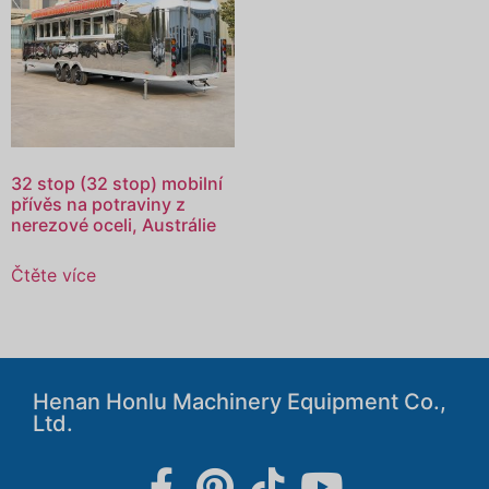
32 stop (32 stop) mobilní
přívěs na potraviny z
nerezové oceli, Austrálie
Čtěte více
Henan Honlu Machinery Equipment Co.,
Ltd.