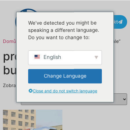
Kontakt
We've detected you might be
speaking a different language.
Do you want to change to:
Domů
/ Produkty se štítkem „burger food trailer sale“
prodej přívěsu na
English
burger jídlo
Change Language
Zobrazen jediný výsledek
Close and do not switch language