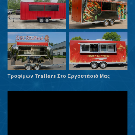
Eesti
Maori
Norsk nynorsk
Српски језик
Hrvatski
Dansk
Latviešu valoda
Τροφίμων Trailers Στο Εργοστάσιό Μας
Slovenščina
Čeština
Македонски јазик
Shqip
Nederlands
العربية