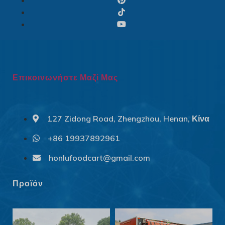
Επικοινωνήστε Μαζί Μας
127 Zidong Road, Zhengzhou, Henan, Κίνα
+86 19937892961
Svenska
Slovenčina
honlufoodcart@gmail.com
Norsk bokmål
Προϊόν
हिन्दी
Nederlands (België)
Български