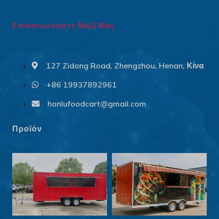
Επικοινωνήστε Μαζί Μας
127 Zidong Road, Zhengzhou, Henan, Κίνα
+86 19937892961
Svenska
Slovenčina
honlufoodcart@gmail.com
Norsk bokmål
Προϊόν
हिन्दी
Nederlands (België)
Български
Eesti
Maori
Norsk nynorsk