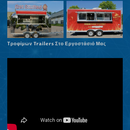
Српски језик
Hrvatski
Dansk
Latviešu valoda
Τροφίμων Trailers Στο Εργοστάσιό Μας
Slovenščina
Čeština
Македонски јазик
Shqip
Nederlands
العربية
Polski
Русский
Português