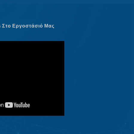
Dansk
Latviešu valoda
s Στο Εργοστάσιό Μας
Slovenščina
Čeština
Македонски јазик
Shqip
Nederlands
العربية
Polski
Русский
Português
Italiano
Deutsch