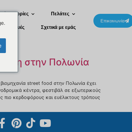
Δύο ιστορίες
Πελάτες
Επικοινωνία
ge.
Συσκευές
Σχετικά με εμάς
Svenska
Slovenčina
e
Norsk bokmål
ώληση στην Πολωνία
हिन्दी
Nederlands (België)
Български
βιομηχανία street food στην Πολωνία έχει
Eesti
νοδρομικά κέντρα, φεστιβάλ σε εξωτερικούς
ους πιο κερδοφόρους και ευέλικτους τρόπους
Maori
Norsk nynorsk
Српски језик
Hrvatski