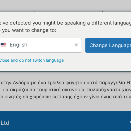
όντα
Airstream
Γαλβανισμένο
've detected you might be speaking a different langua
 you want to change to:
 πίτσας με φαγητό
English
Change Languag
ό τρέιλερ τροφίμων προς π
Close and do not switch language
d στην Ανδόρα με ένα τρέιλερ φαγητού κατά παραγγελία Η 
ε μια ακμάζουσα τουριστική οικονομία, πολυσύχναστα χιο
ι κινητές επιχειρήσεις εστίασης έχουν γίνει ένας από τ
Ltd