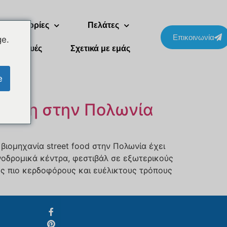
Δύο ιστορίες
Πελάτες
Επικοινωνία
ge.
Συσκευές
Σχετικά με εμάς
Svenska
e
Slovenčina
ώληση στην Πολωνία
Norsk bokmål
हिन्दी
Nederlands (België)
βιομηχανία street food στην Πολωνία έχει
νοδρομικά κέντρα, φεστιβάλ σε εξωτερικούς
Български
ους πιο κερδοφόρους και ευέλικτους τρόπους
Eesti
Maori
Norsk nynorsk
Српски језик