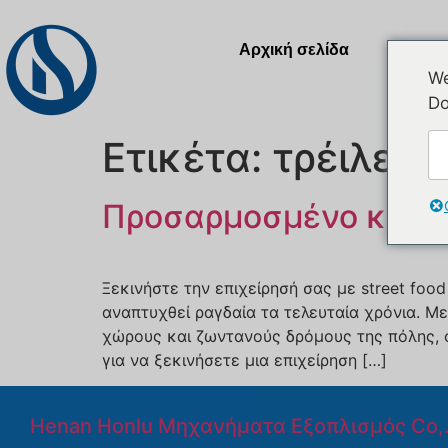
Αρχική σελίδα
Προϊ
We
Do
Ετικέτα:
τρέιλερ
Προσαρμοσμένο κινητ
Ξεκινήστε την επιχείρησή σας με street foo
αναπτυχθεί ραγδαία τα τελευταία χρόνια. Μ
χώρους και ζωντανούς δρόμους της πόλης, ο
για να ξεκινήσετε μια επιχείρηση […]
Henan Honlu Μηχανήματα Εξοπλισμός Co,.