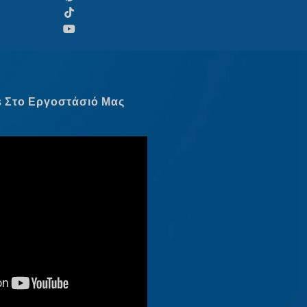
Hrvatski
Dansk
Latviešu valoda
Slovenščina
s Στο Εργοστάσιό Μας
Čeština
Македонски јазик
Shqip
Nederlands
العربية
Polski
Русский
Português
Italiano