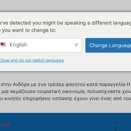
όντα
Airstream
Γαλβανισμένο
've detected you might be speaking a different langua
 you want to change to:
 πώλησης τροφίμων
English
Change Languag
ό τρέιλερ τροφίμων προς π
Close and do not switch language
d στην Ανδόρα με ένα τρέιλερ φαγητού κατά παραγγελία Η 
ε μια ακμάζουσα τουριστική οικονομία, πολυσύχναστα χιο
ι κινητές επιχειρήσεις εστίασης έχουν γίνει ένας από τ
Ltd