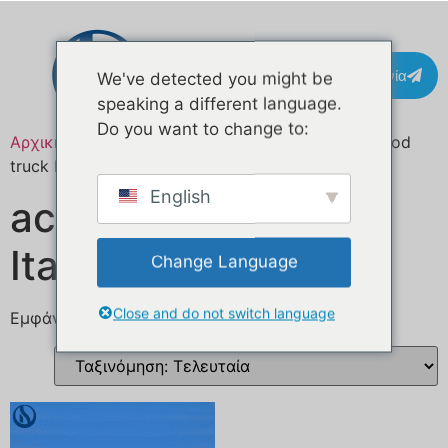
Επικοινωνία
We've detected you might be
speaking a different language.
Do you want to change to:
Αρχική σελίδα
/ Προϊόντα με ετικέτα “acquisto food
truck Italia”
English
acquisto food truck
Italia
Change Language
Close and do not switch language
Εμφάνιση του μοναδικού αποτελέσματος