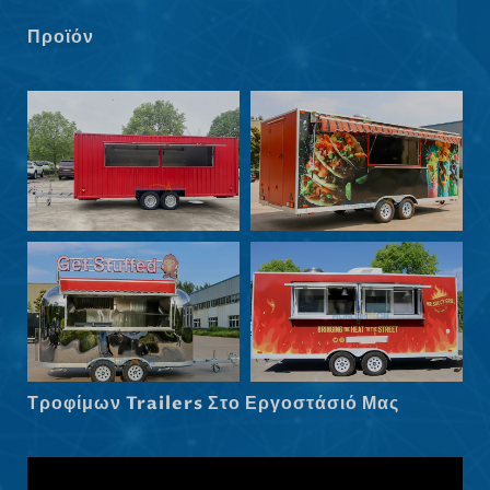
Norsk bokmål
Προϊόν
हिन्दी
Nederlands (België)
Български
Eesti
Maori
Norsk nynorsk
Српски језик
Hrvatski
Dansk
Latviešu valoda
Τροφίμων Trailers Στο Εργοστάσιό Μας
Slovenščina
Čeština
Македонски јазик