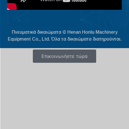
Latviešu valoda
Slovenščina
Čeština
Πνευματικά δικαιώματα © Henan Honlu Machinery
Македонски јазик
Equipment Co., Ltd. Όλα τα δικαιώματα διατηρούνται.
Shqip
Nederlands
Επικοινωνήστε τώρα
العربية
Polski
Русский
Português
Italiano
Deutsch
Français