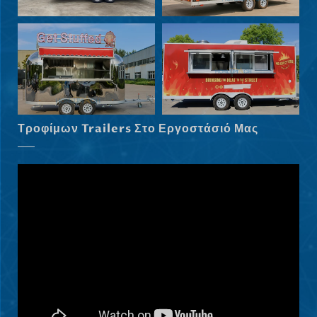
Svenska
Slovenčina
Norsk bokmål
Τροφίμων Trailers Στο Εργοστάσιό Μας
हिन्दी
Nederlands (België)
Български
Eesti
Maori
Norsk nynorsk
Српски језик
Hrvatski
Dansk