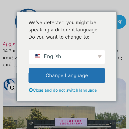
Επικοινωνία
We've detected you might be
speaking a different language.
Do you want to change to:
Αρχική σελίδα
/
Προϊόν
/ Κινητό φορτηγό τροφίμων
14,7 ποδιών κατά παραγγελία | Πλήρως εξοπλισμένη
English
κουζίνα street food (πιστοποίηση CE & ISO, απευθείας
από το εργοστάσιο)
Change Language
Close and do not switch language