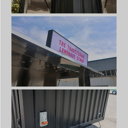
Svenska
Slovenčina
Norsk bokmål
हिन्दी
Nederlands (België)
Български
Eesti
Maori
Norsk nynorsk
Српски језик
Hrvatski
Dansk
Latviešu valoda
Slovenščina