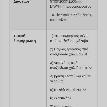
Διάσταση
5700*2000*2100mm,
L*W*H, ή προσαρμοσμένο
18.7ft*6.56ft*6.56ft,L*W*H,
customized
Τυπική
1) 201 Εσωτερικός τοίχος
διαμόρφωση
από ανοξείδωτο χάλυβα,
2) Πάγκος εργασίας από
ανοξείδωτο χάλυβα 201,
3) νεροχύτες από
ανοξείδωτο χάλυβα 304 *2
4) βρύση ζεστού και κρύου
νερού *1
5) Καλάθι νερού 20L *2
6) ελαστικό*4
7) υποδοχή*4