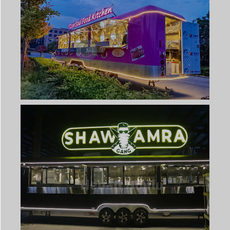
Svenska
Slovenčina
Norsk bokmål
हिन्दी
Nederlands (België)
Български
Eesti
Maori
Norsk nynorsk
Српски језик
Hrvatski
Dansk
Latviešu valoda
Slovenščina