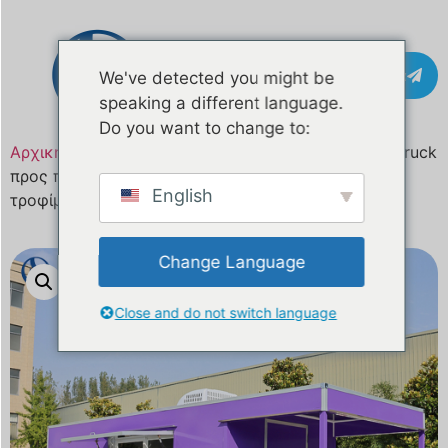
Επικοινωνία
We've detected you might be
speaking a different language.
Do you want to change to:
Αρχική σελίδα
/
Προϊόν
/ 18,7 πόδια Custom Food Truck
προς πώληση στη Φινλανδία | Κινητό φορτηγό
English
τροφίμων με πιστοποίηση CE
Change Language
Close and do not switch language