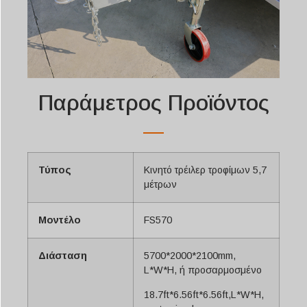
Παράμετρος Προϊόντος
Τύπος
Κινητό τρέιλερ τροφίμων 5,7
μέτρων
Μοντέλο
FS570
Διάσταση
5700*2000*2100mm,
L*W*H, ή προσαρμοσμένο
18.7ft*6.56ft*6.56ft,L*W*H,