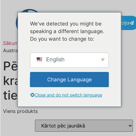
Kontaktinformācija
We've detected you might be
speaking a different language.
Do you want to change to:
Sākums
/ Produkts atzīmēts “buy food truck online
Australia”
English
Pērciet pārtikas
kravas automašīnu
Change Language
tiešsaistē Austrālijā
Close and do not switch language
Viens produkts