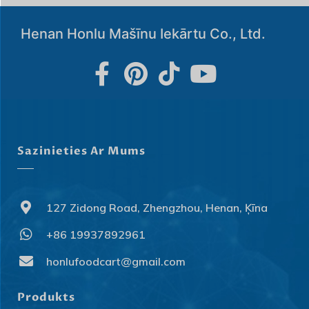
Henan Honlu Mašīnu Iekārtu Co., Ltd.
Sazinieties Ar Mums
127 Zidong Road, Zhengzhou, Henan, Ķīna
+86 19937892961
honlufoodcart@gmail.com
Svenska
Slovenčina
Produkts