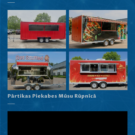
Norsk bokmål
हिन्दी
Nederlands (België)
Български
Eesti
Maori
Norsk nynorsk
Српски језик
Hrvatski
Dansk
Pārtikas Piekabes Mūsu Rūpnīcā
Slovenščina
Čeština
Ελληνικά
Македонски јазик