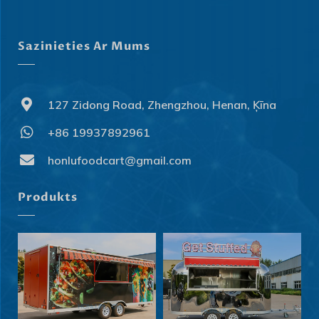
Sazinieties Ar Mums
127 Zidong Road, Zhengzhou, Henan, Ķīna
+86 19937892961
honlufoodcart@gmail.com
Svenska
Slovenčina
Produkts
Norsk bokmål
हिन्दी
Nederlands (België)
Български
Eesti