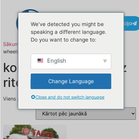
Kontaktinformācija
We've detected you might be
speaking a different language.
Do you want to change to:
Sākums
/ Produkts atzīmēts “concession stand on
wheels”
English
koncesijas stends uz
riteņiem
Change Language
Close and do not switch language
Viens produkts