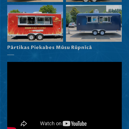
Maori
Norsk nynorsk
Српски језик
Hrvatski
Dansk
Pārtikas Piekabes Mūsu Rūpnīcā
Slovenščina
Čeština
Ελληνικά
Македонски јазик
Shqip
Nederlands
العربية
Polski
Русский