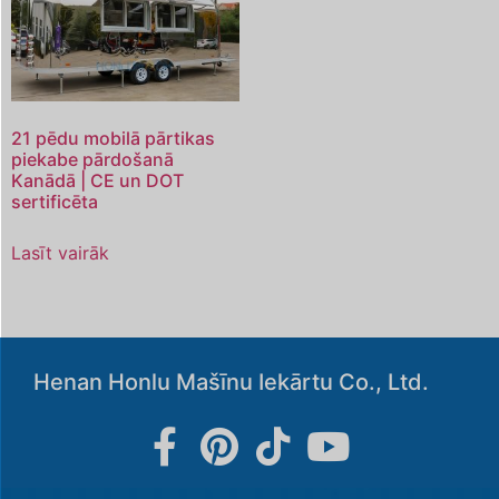
21 pēdu mobilā pārtikas
piekabe pārdošanā
Kanādā | CE un DOT
sertificēta
Lasīt vairāk
Henan Honlu Mašīnu Iekārtu Co., Ltd.