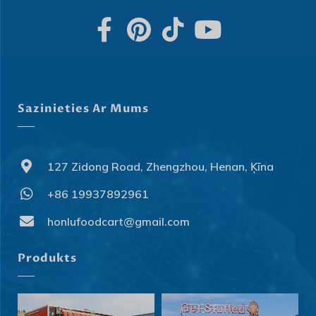
Sazinieties Ar Mums
127 Zidong Road, Zhengzhou, Henan, Ķīna
+86 19937892961
honlufoodcart@gmail.com
Svenska
Slovenčina
Produkts
Norsk bokmål
हिन्दी