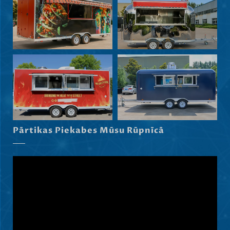
Nederlands (België)
Български
Eesti
Maori
Norsk nynorsk
Српски језик
Hrvatski
Dansk
Pārtikas Piekabes Mūsu Rūpnīcā
Slovenščina
Čeština
Ελληνικά
Македонски јазик
Shqip
Nederlands