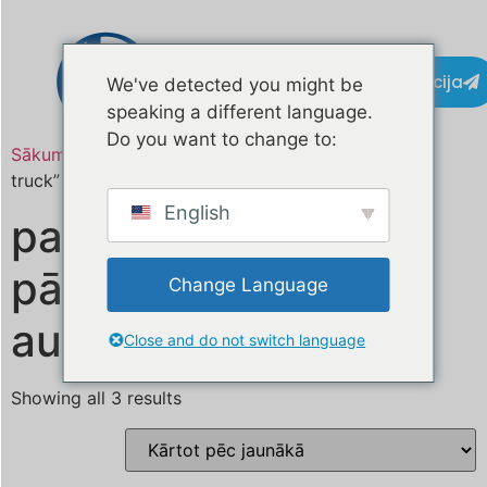
Kontaktinformācija
We've detected you might be
speaking a different language.
Do you want to change to:
Sākums
/ Produkts atzīmēts “custom kitchen food
truck”
English
pasūtījuma virtuves
pārtikas kravas
Change Language
automašīna
Close and do not switch language
Showing all 3 results