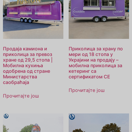
Продаја камиона и
Приколица за храну по
приколица за превоз
мери од 18 стопа у
хране од 29,5 стопа |
Украјини на продају –
Мобилна кухиња
мобилна приколица за
одобрена од стране
кетеринг са
Министарства
сертификатом CE
саобраћаја
Прочитајте још
Прочитајте још