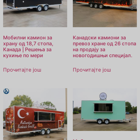
Мобилни камион за
Канадски камиони за
храну од 18,7 стопа,
превоз хране од 26 стопа
Канада | Решења за
на продају за
кухиње по мери
новогодишњи специјал.
Прочитајте још
Прочитајте још