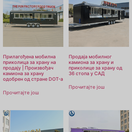
Прилагођена мобилна
Продаја мобилног
приколица за храну на
камиона за храну и
продају | Произвођач
приколице за храну од
камиона за храну
36 стопа у САД
одобрен од стране DOT-а
Прочитајте још
Прочитајте још