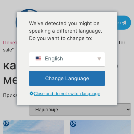
Контакт
We've detected you might be
speaking a different language.
Do you want to change to:
Почетна
/ Производ oзначен „custom food truck for
sale“
English
камион за храну по
мери на продају
Change Language
Close and do not switch language
Приказано је свих 15 резултата