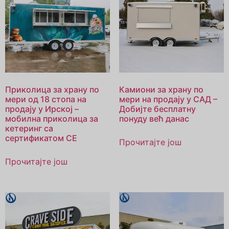
Приколица за храну по
Камиони за храну по
мери од 18 стопа на
мери на продају у САД –
продају у Ирској –
Добијте бесплатну
мобилна приколица за
понуду већ данас
кетеринг са
сертификатом CE
Прочитајте још
Прочитајте још