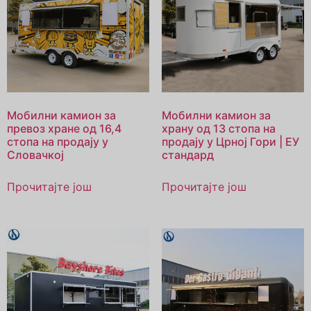
Мобилни камион за
Мобилни камион за
превоз хране од 16,4
храну од 13 стопа на
стопа на продају у
продају у Црној Гори | ЕУ
Словачкој
стандард
Прочитајте још
Прочитајте још