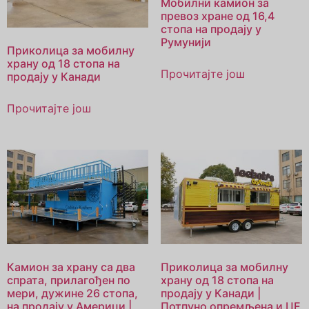
Мобилни камион за
превоз хране од 16,4
стопа на продају у
Румунији
Приколица за мобилну
храну од 18 стопа на
Прочитајте још
продају у Канади
Прочитајте још
Камион за храну са два
Приколица за мобилну
спрата, прилагођен по
храну од 18 стопа на
мери, дужине 26 стопа,
продају у Канади |
на продају у Америци |
Потпуно опремљена и ЦЕ