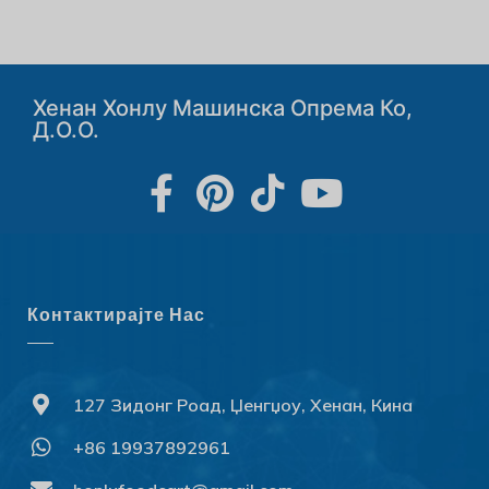
Хенан Хонлу Машинска Опрема Ко,
Д.о.о.
Контактирајте Нас
127 Зидонг Роад, Џенгџоу, Хенан, Кина
+86 19937892961
Svenska
Slovenčina