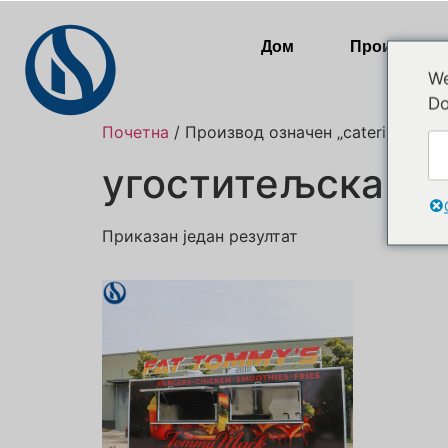
Дом
Производи
We
Do
Почетна
/ Производ oзначен „catering traile
угоститељска пр
Приказан један резултат