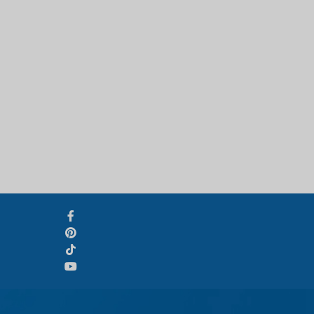
Svenska
Slovenčina
Norsk bokmål
हिन्दी
Nederlands (België)
Български
Eesti
Maori
Norsk nynorsk
Hrvatski
Dansk
Latviešu valoda
Slovenščina