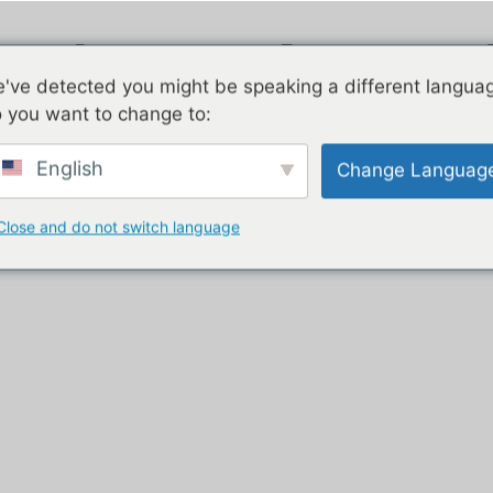
Ваздушни ток
Поцинковано
've detected you might be speaking a different langua
 you want to change to:
r for weddings“
English
Change Languag
иколица за свадбе
Close and do not switch language