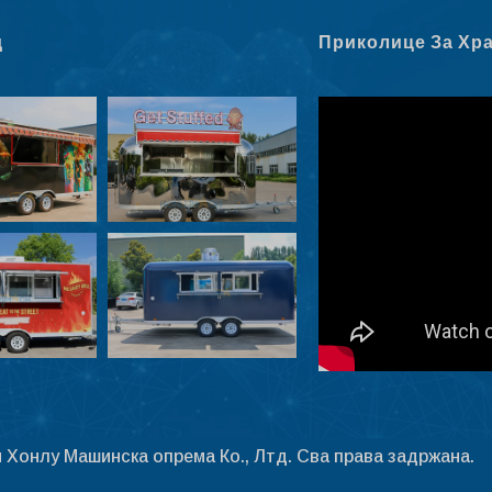
д
Приколице За Хр
 Хонлу Машинска опрема Ко., Лтд. Сва права задржана.