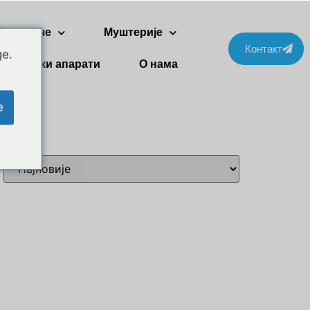
Две приче
Муштерије
Контакт
ge.
Кућански апарати
О нама
e