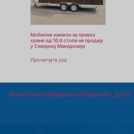
Мобилни камион за превоз
хране од 16,4 стопа на продају
у Северној Македонији
Прочитајте још
Хенан Хонлу Машинска Опрема Ко, Д.о.о.