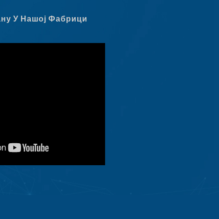
Čeština
ану У Нашој Фабрици
Ελληνικά
Македонски јазик
Shqip
Nederlands
العربية
Polski
Русский
Português
Italiano
Deutsch
Français
Español