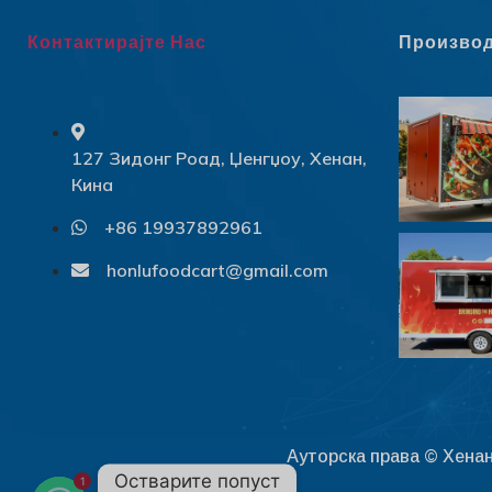
Контактирајте Нас
Произво
127 Зидонг Роад, Џенгџоу, Хенан,
Кина
+86 19937892961
honlufoodcart@gmail.com
Ауторска права © Хенан
Остварите попуст
1