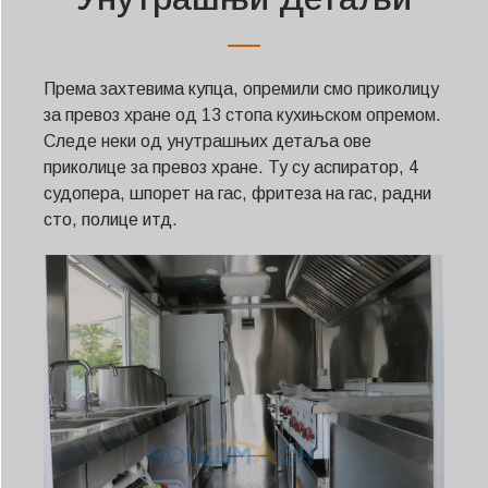
Према захтевима купца, опремили смо приколицу
за превоз хране од 13 стопа кухињском опремом.
Следе неки од унутрашњих детаља ове
приколице за превоз хране. Ту су аспиратор, 4
судопера, шпорет на гас, фритеза на гас, радни
сто, полице итд.