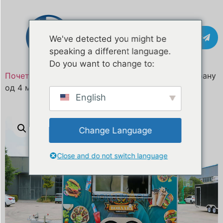
Контакт
We've detected you might be
speaking a different language.
Do you want to change to:
Почетна
/
Производ
/ Приколица за колица за храну
од 4 м на продају
English
Change Language
Close and do not switch language