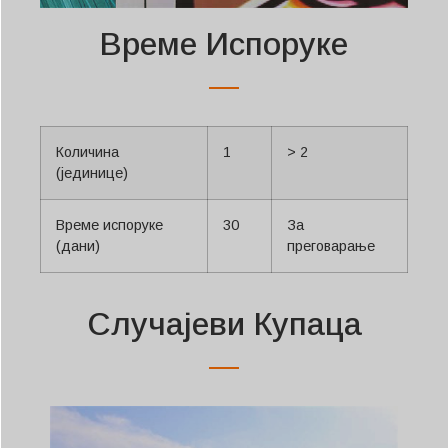
Време Испоруке
Количина
1
> 2
(јединице)
Време испоруке
30
За
(дани)
преговарање
Случајеви Купаца