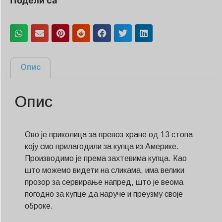
Подели са
Опис
Опис
Ово је приколица за превоз хране од 13 стопа
коју смо прилагодили за купца из Америке.
Производимо је према захтевима купца. Као
што можемо видети на сликама, има велики
прозор за сервирање напред, што је веома
погодно за купце да наруче и преузму своје
оброке.