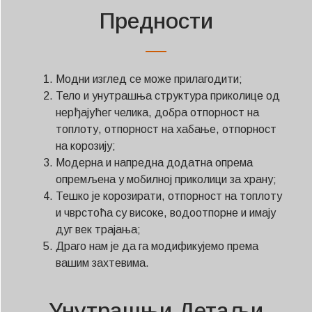
Предности
Модни изглед се може прилагодити;
Тело и унутрашња структура приколице од
нерђајућег челика, добра отпорност на
топлоту, отпорност на хабање, отпорност
на корозију;
Модерна и напредна додатна опрема
опремљена у мобилној приколици за храну;
Тешко је корозирати, отпорност на топлоту
и чврстоћа су високе, водоотпорне и имају
дуг век трајања;
Драго нам је да га модификујемо према
вашим захтевима.
Унутрашњи Детаљи