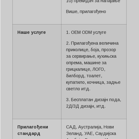
10) прекидач за напајање
Више, прилагођено
Наше услуге
1. OEM ODM услуге
2. Прилагођена величина
приколице, боја, прозор
за сервирање, кухињска
опрема, машине за
грицкалице, ЛОГО,
билборд, тоалет,
купатило, кочница, задње
светло итд.
3. Бесплатан дизајн пода,
2Д/3Д дизајн, итд.
Прилагођени
САД, Аустралија, Нови
стандард
Зеланд, УАЕ, Саудијска