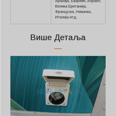
Арабија, Бахреин, Израел,
Велика Британија,
Француска, Немачка,
Италија итд.
Више Детаља