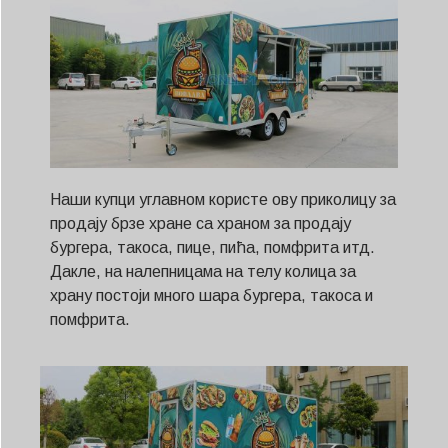
Наши купци углавном користе ову приколицу за
продају брзе хране са храном за продају
бургера, такоса, пице, пића, помфрита итд.
Дакле, на налепницама на телу колица за
храну постоји много шара бургера, такоса и
помфрита.