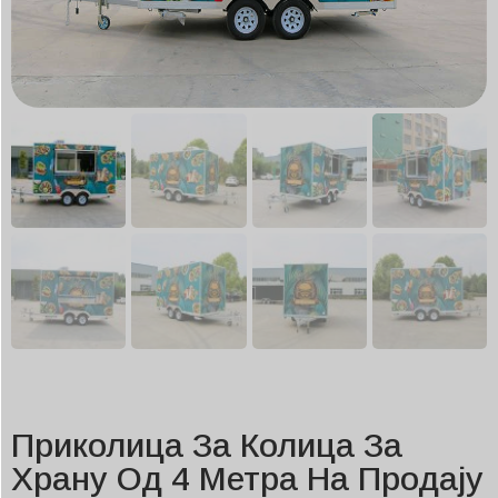
Приколица За Колица За
Храну Од 4 Метра На Продају