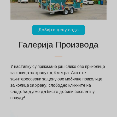
Добијте цену сада
Галерија Производа
У наставку су приказане још слике ове приколице
за колица за храну од 4 метра. Ако сте
заинтересовани за цену ове мобилне приколице
за колица за храну, слободно кликните на
следећа дугме да бисте добили бесплатну
понуду!