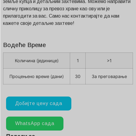
земље купца и детаљним захтевима. Можемо направити
сличну приколицу за превоз хране као ову или је
прилагодити за вас. Само нас контактирајте да нам
кажете своје детаљне захтеве!
Водеће Време
Количина (јединице)
1
>1
Процењено време (дани)
30
За преговарање
Добијте цену сада
WhatsApp сада