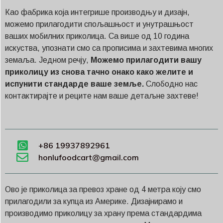
Као фабрика која интегрише производњу и дизајн,
можемо прилагодити спољашњост и унутрашњост
ваших мобилних приколица. Са више од 10 година
искуства, упознати смо са прописима и захтевима многих
земаља. Једном речју,
Можемо прилагодити вашу
приколицу из снова тачно онако како желите и
испунити стандарде ваше земље.
Слободно нас
контактирајте и реците нам ваше детаљне захтеве!
+86 19937892961
honlufoodcart@gmail.com
Ово је приколица за превоз хране од 4 метра коју смо
прилагодили за купца из Америке. Дизајнирамо и
производимо приколицу за храну према стандардима