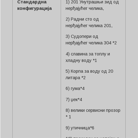
Стандардна
1) 201 Унутрашњи зид од
конфигурација
нерђајућег челика,
2) Радни сто од
нерђајућег челика 201,
3) Судопери од
нерђајућег челика 304 *2
4) славина за топлу и
хладну воду *1
5) Корпа за воду од 20
литара *2
6) гума*4
7) џек*4
8) велики сервисни прозор
* 1
9) утичница*6