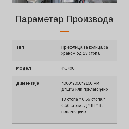
Параметар Производа
Тип
Приколица за колица са
храном од 13 стопа
Модел
ФС400
Димензија
4000*2000*2100 мм,
Д*Ш*В или прилагођено
13 стопа * 6,56 стопа *
6,56 стопа, Д * Ш * В,
прилагођено