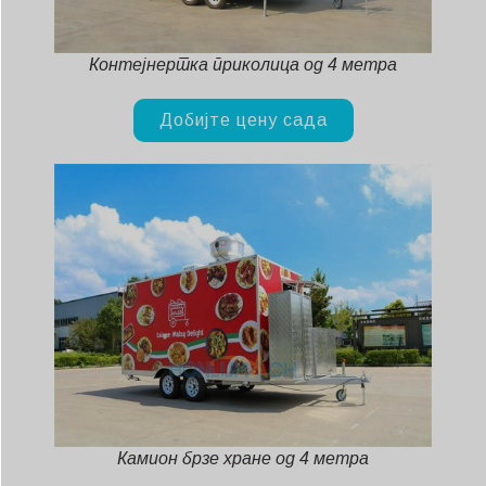
Svenska
Slovenčina
Контејнерска приколица од 4 метра
Norsk bokmål
हिन्दी
Добијте цену сада
Nederlands (België)
Български
Eesti
Maori
Norsk nynorsk
Hrvatski
Dansk
Latviešu valoda
Slovenščina
Камион брзе хране од 4 метра
Čeština