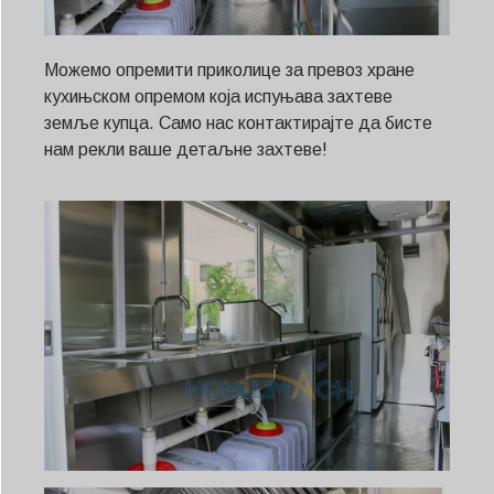
Можемо опремити приколице за превоз хране
кухињском опремом која испуњава захтеве
земље купца. Само нас контактирајте да бисте
нам рекли ваше детаљне захтеве!