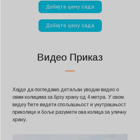
Добијте цену сада
Добијте цену сада
Видео Приказ
Хајде да погледамо детаљан уводни видео о
овим колицима за брзу храну од 4 метра. У овом
видеу ћете видети спољашњост и унутрашњост
приколице и боље разумети ова колица за уличну
храну.