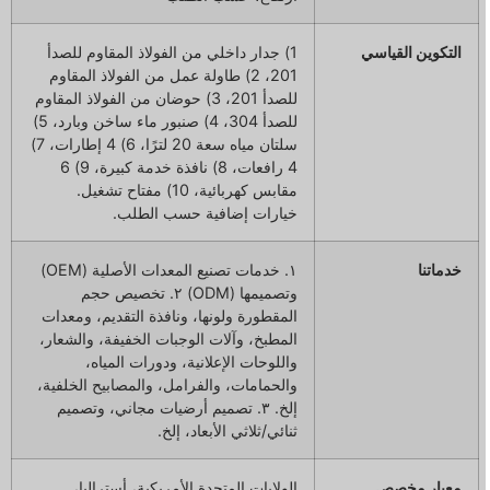
التكوين القياسي
1) جدار داخلي من الفولاذ المقاوم للصدأ
201، 2) طاولة عمل من الفولاذ المقاوم
للصدأ 201، 3) حوضان من الفولاذ المقاوم
للصدأ 304، 4) صنبور ماء ساخن وبارد، 5)
سلتان مياه سعة 20 لترًا، 6) 4 إطارات، 7)
4 رافعات، 8) نافذة خدمة كبيرة، 9) 6
مقابس كهربائية، 10) مفتاح تشغيل.
خيارات إضافية حسب الطلب.
خدماتنا
١. خدمات تصنيع المعدات الأصلية (OEM)
وتصميمها (ODM) ٢. تخصيص حجم
المقطورة ولونها، ونافذة التقديم، ومعدات
المطبخ، وآلات الوجبات الخفيفة، والشعار،
واللوحات الإعلانية، ودورات المياه،
والحمامات، والفرامل، والمصابيح الخلفية،
إلخ. ٣. تصميم أرضيات مجاني، وتصميم
ثنائي/ثلاثي الأبعاد، إلخ.
معيار مخصص
الولايات المتحدة الأمريكية، أستراليا،