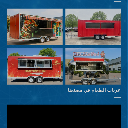
Svenska
Slovenčina
Norsk bokmål
हिन्दी
Nederlands (België)
Български
Eesti
Maori
عربات الطعام في مصنعنا
Norsk nynorsk
Српски језик
Hrvatski
Dansk