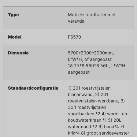
Type
Mobiele foodtrailer met
veranda
Model
FS570
Dimensie
5700*2000*2000mm,
L*W*H, of aangepast
18.7ft*6.56ft*6.56ft, L*W*H,
aangepast
Standaardconfiguratie
1) 201 roestvrijstalen
binnenwand, 2) 201
roestvrijstalen werkbank, 3)
304 roestvrijstalen
spoelbakken *2 4) warm- en
koudwaterkraan *1 5) 20L
watermand *2 6) band*4 7)
krik*4 8) groot servicevenster