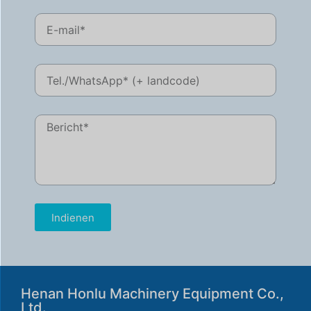
Svenska
Slovenčina
Norsk bokmål
हिन्दी
Nederlands (België)
Български
Indienen
Eesti
Maori
Norsk nynorsk
Henan Honlu Machinery Equipment Co.,
Српски језик
Ltd.