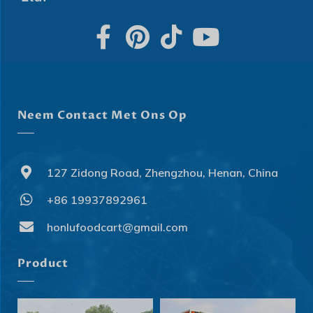
Hrvatski
Dansk
Latviešu valoda
Slovenščina
Čeština
Neem Contact Met Ons Op
Ελληνικά
Македонски јазик
127 Zidong Road, Zhengzhou, Henan, China
Shqip
العربية
+86 19937892961
Polski
honlufoodcart@gmail.com
Русский
Product
Português
Italiano