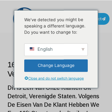
Contact
We've detected you might be
speaking a different language.
Do you want to change to:
English
16ft Street Food Trailer
Change Language
Verenigde Staten
Close and do not switch language
Dit Is Een Van Onze Klanten Uit
Detroit, Verenigde Staten. Volgens
De Eisen Van De Klant Hebben We