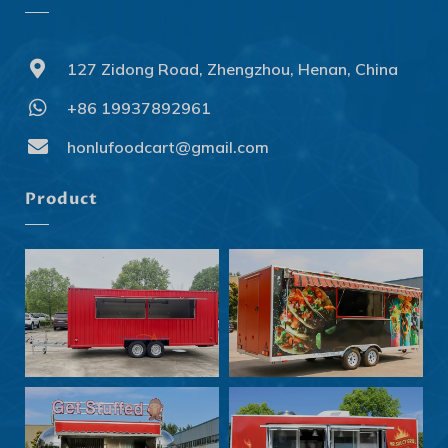
127 Zidong Road, Zhengzhou, Henan, China
+86 19937892961
Svenska
Slovenčina
honlufoodcart@gmail.com
Norsk bokmål
Product
हिन्दी
Nederlands (België)
Български
Eesti
Maori
Norsk nynorsk
Српски језик
Hrvatski