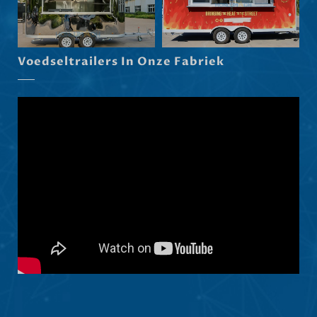
Dansk
Latviešu valoda
Voedseltrailers In Onze Fabriek
Slovenščina
Čeština
Ελληνικά
Македонски јазик
Shqip
العربية
Polski
Русский
Português
Italiano
Deutsch