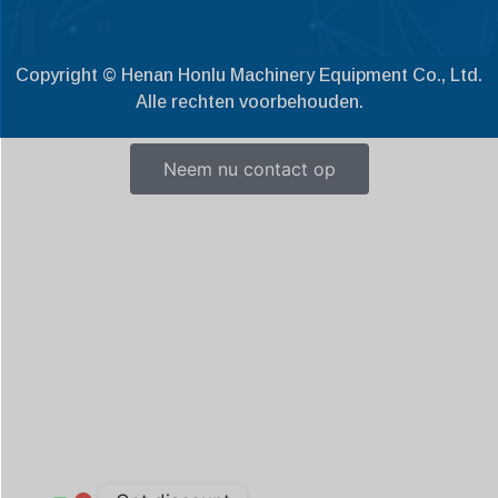
Slovenščina
Čeština
Copyright © Henan Honlu Machinery Equipment Co., Ltd.
Alle rechten voorbehouden.
Ελληνικά
Македонски јазик
Neem nu contact op
Shqip
العربية
Polski
Русский
Português
Italiano
Deutsch
Français
Español