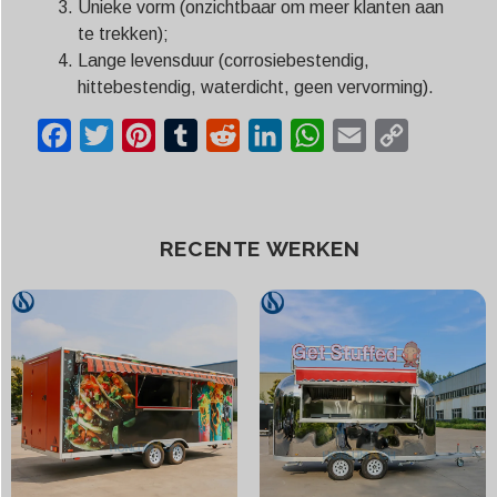
Unieke vorm (onzichtbaar om meer klanten aan
te trekken);
Lange levensduur (corrosiebestendig,
hittebestendig, waterdicht, geen vervorming).
Facebook
Twitter
Pinterest
Tumblr
Reddit
LinkedIn
WhatsApp
Email
Copy
Link
RECENTE WERKEN