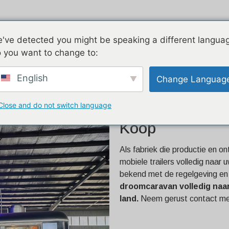
Airstream
Gegalvaniseerd
Twee v
've detected you might be speaking a different langua
 you want to change to:
English
Change Languag
Close and do not switch language
11 Meter Lang
Koop
Als fabriek die productie en 
mobiele trailers volledig naar
bekend met de regelgeving en
droomcaravan volledig naa
land.
Neem gerust contact met