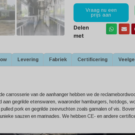
Vraag nu een
prijs aan
Delen
met
how
Levering
Fabriek
Certificering
Veelge
ven de carrosserie van de aanhanger hebben we de reclamebordw
 aan gegrilde etenswaren, waaronder hamburgers, hotdogs, wors
ulled pork en gegrilde zeevruchten zoals garnalen of vis. Bov
f unieke sauzen en marinades. We hebben CE- en andere certifice