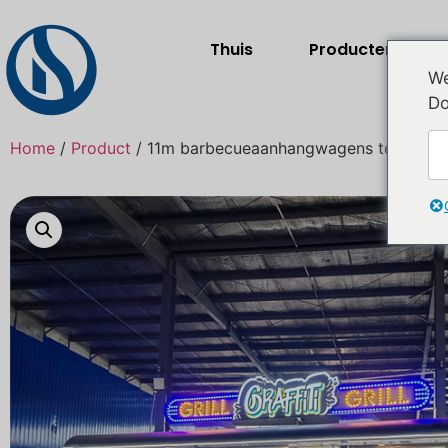
Thuis
Producten
We
Do
Home
/
Product
/ 11m barbecueaanhangwagens te koop