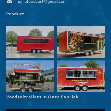
honlufoodcart@gmail.com
Product
Svenska
Slovenčina
Norsk bokmål
Voedseltrailers In Onze Fabriek
हिन्दी
Nederlands (België)