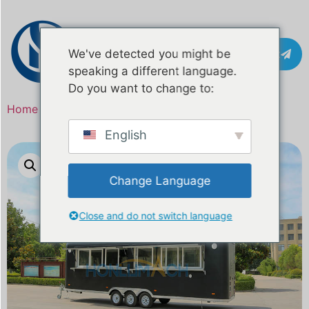
Contact
We've detected you might be
speaking a different language.
Do you want to change to:
Home
/
Product
/ 26ft gegalvaniseerde foodtruck
English
Change Language
Close and do not switch language