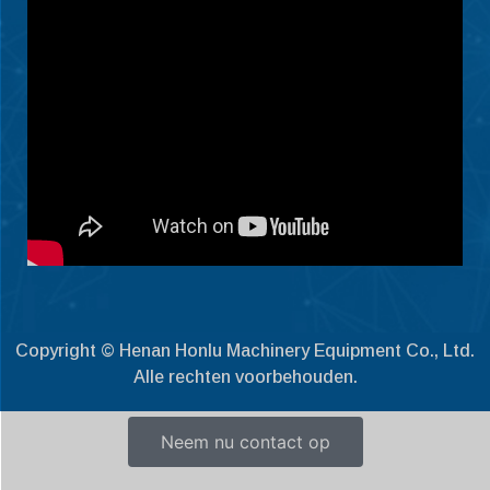
Български
Eesti
Maori
Norsk nynorsk
Српски језик
Hrvatski
Dansk
Latviešu valoda
Slovenščina
Copyright © Henan Honlu Machinery Equipment Co., Ltd.
Čeština
Alle rechten voorbehouden.
Ελληνικά
Македонски јазик
Neem nu contact op
Shqip