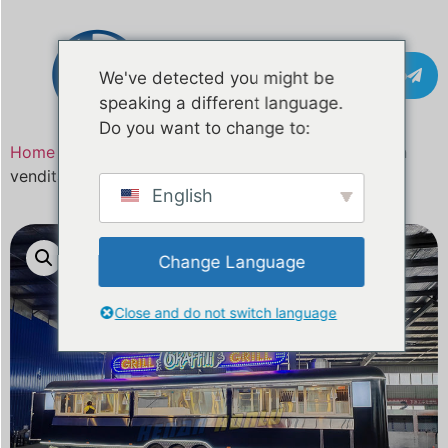
Contatto
We've detected you might be
speaking a different language.
Do you want to change to:
Home
/
Prodotto
/ Rimorchi per barbecue da 11 m in
vendita
English
Change Language
Close and do not switch language