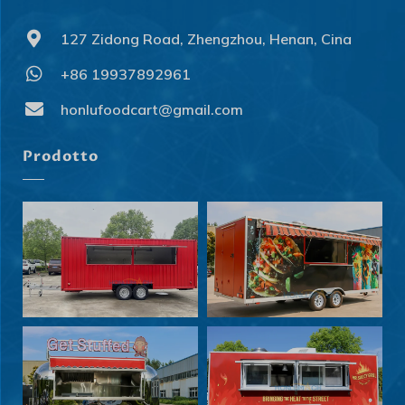
127 Zidong Road, Zhengzhou, Henan, Cina
+86 19937892961
honlufoodcart@gmail.com
Prodotto
Svenska