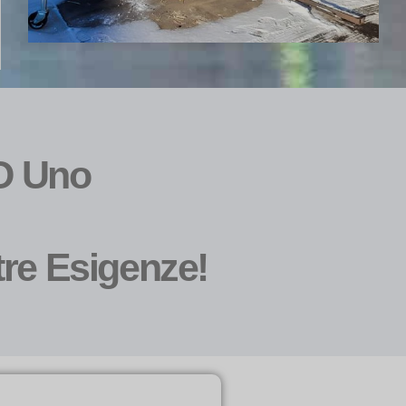
 O Uno
re Esigenze!