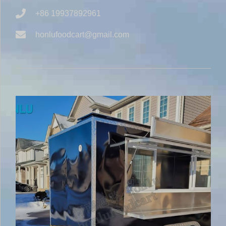
+86 19937892961
honlufoodcart@gmail.com