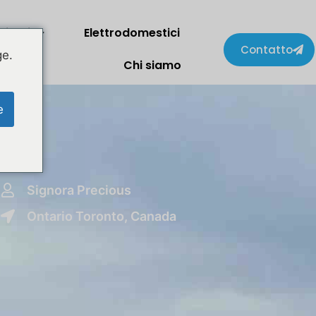
lienti
Elettrodomestici
Contatto
ge.
Chi siamo
e
Signora Precious
Ontario Toronto, Canada