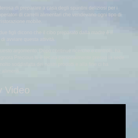
erosa di preparare a casa degli spuntini deliziosi per i
peratori di carrelli alimentari che vendevano ogni tipo di
i ristorazione mobile.
due figli dicono che il cibo preparato dalla madre è il
di avviare questa attività.
questo argomento. Dopo continue ricerche e controlli, ha
 signora Precious si è recata personalmente presso la sede
olto soddisfatta dei nostri prodotti e alla fine ci ha
 alimenti.
y Video