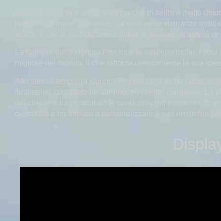
La nostra cliente è una casalinga che di solito è molto desid
bambini. Durante un evento, ha visto nelle vicinanze molti o
snack, il che le ha fatto venire l'idea di avviare un'attività d
La famiglia della signora Precious la sostiene molto. I suoi 
migliore del mondo, il che rafforza ulteriormente la sua idea 
Allo stesso tempo, la signora Precious era molto cauta su 
finalmente contattato un altro nostro cliente canadese. La
del cliente e ha controllato le condizioni del rimorchio. Era m
contattato e ha iniziato a personalizzare il suo rimorchio per
Displa