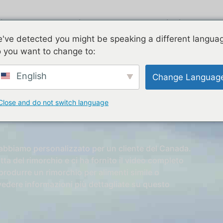
irstream
Zincato
Due piani
C
've detected you might be speaking a different langua
 you want to change to:
English
Change Languag
etri Per Mrs.Precious In
Close and do not switch language
 abbiamo personalizzato per un cliente del Canada.
tta del rimorchio e ci ha fornito il video completo
produrre un rimorchio per alimenti simile o
vedere informazioni più dettagliate su questo