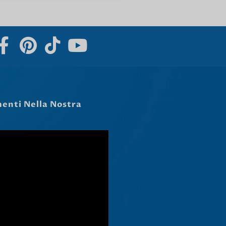
Norsk nynorsk
Српски језик
Hrvatski
Dansk
Latviešu valoda
Slovenščina
Čeština
Ελληνικά
Македонски јазик
Shqip
Nederlands
العربية
Polski