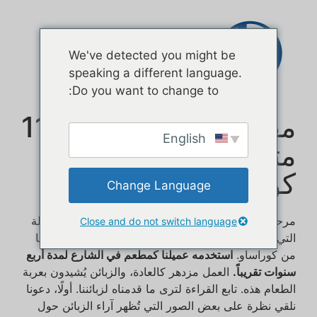
اتصال
We've detected you might be
speaking a different language.
Do you want to change to:
مقطورة طعام بطول 11
English
مترًا لأحد العملاء في
كوراساو
Change Language
مرحباً بالجميع! سأقدم لكم اليوم مقطورة الطعام المتنقلة
Close and do not switch language
التي يبلغ طولها 36 قدمًا والتي قمنا بتصنيعها لأحد عملائنا
من كوراساو.
استخدمه عميلنا كمطعم في الشارع لمدة أربع
سنوات تقريباً.
العمل مزدهر كالعادة، والزبائن يُشيدون بعربة
الطعام هذه. تابع القراءة لترى ما قدمناه لزبائننا. أولًا، دعونا
نلقي نظرة على بعض الصور التي تُظهر آراء الزبائن حول