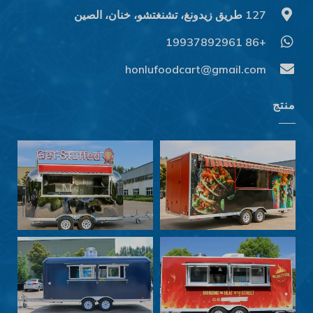
127 طريق زيدونغ، تشنغتشو، خنان، الصين
+86 19937892961
Svenska
Slovenčina
honlufoodcart@gmail.com
Norsk bokmål
منتج
हिन्दी
Nederlands (België)
Български
Eesti
Maori
Norsk nynorsk
Српски језик
Hrvatski
Dansk