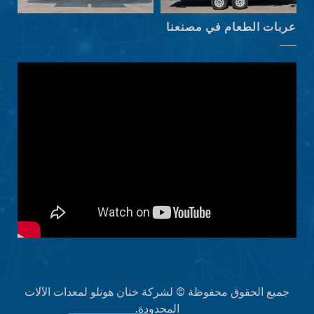
Latviešu valoda
عربات الطعام في مصنعنا
Slovenščina
Čeština
Ελληνικά
Македонски јазик
Shqip
Nederlands
Polski
Русский
Português
Italiano
Deutsch
Français
جميع الحقوق محفوظة © لشركة خنان هونلو لمعدات الآلات
Español
المحدودة.