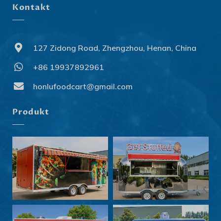
Kontakt
127 Zidong Road, Zhengzhou, Henan, China
+86 19937892961
Svenska
Slovenčina
honlufoodcart@gmail.com
Norsk bokmål
Produkt
हिन्दी
Nederlands (België)
Български
Eesti
Maori
Norsk nynorsk
Српски језик