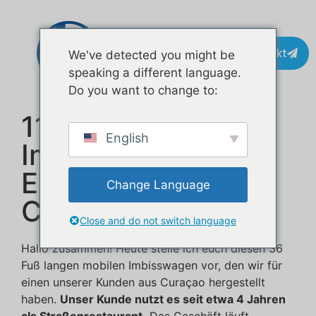
Kontakt
We've detected you might be
speaking a different language.
Do you want to change to:
11 Meter Langer
English
Imbisswagen Für
Einen Kunden In
Change Language
Curaçao
Close and do not switch language
Hallo zusammen! Heute stelle ich euch diesen 36
Fuß langen mobilen Imbisswagen vor, den wir für
einen unserer Kunden aus Curaçao hergestellt
haben.
Unser Kunde nutzt es seit etwa 4 Jahren