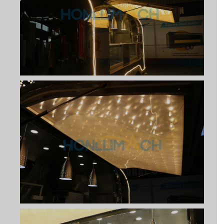
Svenska
Slovenčina
Norsk bokmål
हिन्दी
Nederlands (België)
Български
Eesti
Maori
Norsk nynorsk
Српски језик
Hrvatski
Dansk
Latviešu valoda
Slovenščina