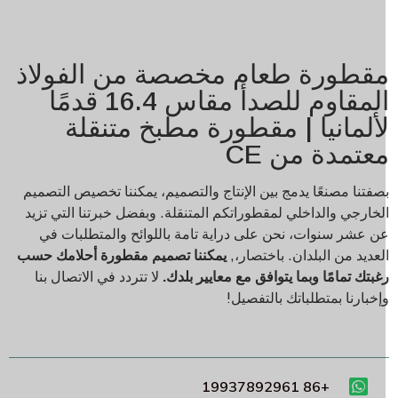
قطورة طعام مخصصة من الفولاذ
المقاوم للصدأ مقاس 16.4 قدمًا
ألمانيا | مقطورة مطبخ متنقلة
عتمدة من CE
صفتنا مصنعًا يدمج بين الإنتاج والتصميم، يمكننا تخصيص التصميم
لخارجي والداخلي لمقطوراتكم المتنقلة. وبفضل خبرتنا التي تزيد
ن عشر سنوات، نحن على دراية تامة باللوائح والمتطلبات في
لعديد من البلدان. باختصار،,
يمكننا تصميم مقطورة أحلامك حسب
غبتك تمامًا وبما يتوافق مع معايير بلدك.
لا تتردد في الاتصال بنا
إخبارنا بمتطلباتك بالتفصيل!
+86 19937892961