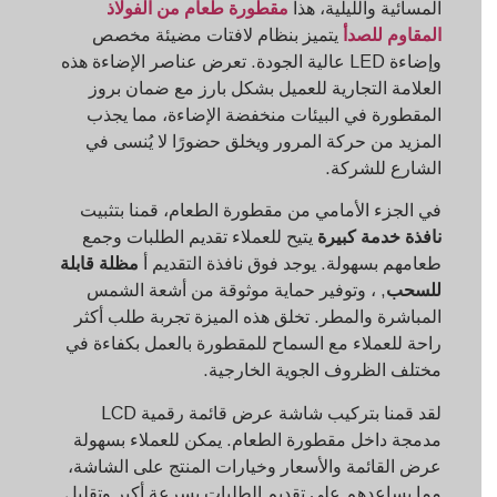
المسائية والليلية، هذا
مقطورة طعام من الفولاذ
المقاوم للصدأ
يتميز بنظام لافتات مضيئة مخصص
وإضاءة LED عالية الجودة. تعرض عناصر الإضاءة هذه
العلامة التجارية للعميل بشكل بارز مع ضمان بروز
المقطورة في البيئات منخفضة الإضاءة، مما يجذب
المزيد من حركة المرور ويخلق حضورًا لا يُنسى في
الشارع للشركة.
في الجزء الأمامي من مقطورة الطعام، قمنا بتثبيت
نافذة خدمة كبيرة
يتيح للعملاء تقديم الطلبات وجمع
طعامهم بسهولة. يوجد فوق نافذة التقديم أ
مظلة قابلة
للسحب
, ، وتوفير حماية موثوقة من أشعة الشمس
المباشرة والمطر. تخلق هذه الميزة تجربة طلب أكثر
راحة للعملاء مع السماح للمقطورة بالعمل بكفاءة في
مختلف الظروف الجوية الخارجية.
لقد قمنا بتركيب شاشة عرض قائمة رقمية LCD
مدمجة داخل مقطورة الطعام. يمكن للعملاء بسهولة
عرض القائمة والأسعار وخيارات المنتج على الشاشة،
مما يساعدهم على تقديم الطلبات بسرعة أكبر وتقليل