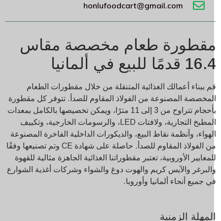
honlufoodcart@gmail.com
قطورة طعام مخصصة مقاس
1 قدمًا للبيع في ألمانيا
م ببناء أعمالك الغذائية المتنقلة من خلال مقطورات الطعام
لمخصصة المصنوعة من الفولاذ المقاوم للصدأ. تتوفر كل مقطورة
بأحجام تتراوح من 3 إلى 11 مترًا، ويمكن تخصيصها بالكامل بمعدات
المطبخ التجارية، ولافتات LED، والرسومات الخارجية، وتكييف
لهواء، وأنظمة نقاط البيع، والديكورات الداخلية الفاخرة المصنوعة
من الفولاذ المقاوم للصدأ. حاصلة على شهادة CE وتم تصنيعها وفقًا
لمعايير الأوروبية، تعتبر مقطوراتنا الغذائية الجاهزة مثالية للقهوة
البرغر والآيس كريم والهوت دوغ والشواء وشركات أغذية الشوارع
ي جميع أنحاء ألمانيا وأوروبا.
لمهلة الزمنية