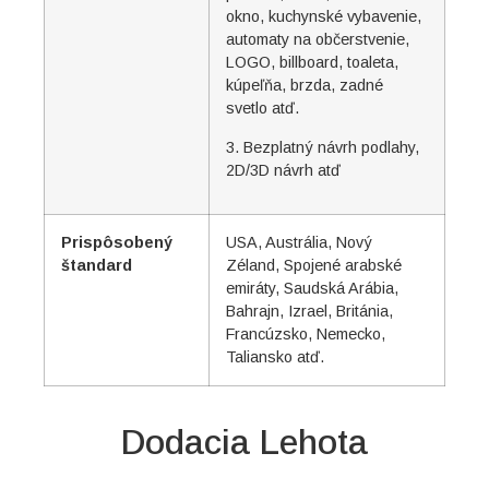
Svenska
okno, kuchynské vybavenie,
automaty na občerstvenie,
Norsk bokmål
LOGO, billboard, toaleta,
हिन्दी
kúpeľňa, brzda, zadné
svetlo atď.
Nederlands (België)
3. Bezplatný návrh podlahy,
Български
2D/3D návrh atď
Eesti
Maori
Prispôsobený
USA, Austrália, Nový
Norsk nynorsk
štandard
Zéland, Spojené arabské
emiráty, Saudská Arábia,
Српски језик
Bahrajn, Izrael, Británia,
Hrvatski
Francúzsko, Nemecko,
Taliansko atď.
Dansk
Latviešu valoda
Dodacia Lehota
Slovenščina
Čeština