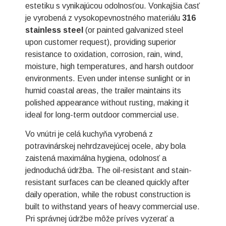
estetiku s vynikajúcou odolnosťou. Vonkajšia časť
je vyrobená z vysokopevnostného materiálu
316
stainless steel
(or painted galvanized steel
upon customer request), providing superior
resistance to oxidation, corrosion, rain, wind,
moisture, high temperatures, and harsh outdoor
environments. Even under intense sunlight or in
humid coastal areas, the trailer maintains its
polished appearance without rusting, making it
ideal for long-term outdoor commercial use.
Vo vnútri je celá kuchyňa vyrobená z
potravinárskej nehrdzavejúcej ocele, aby bola
zaistená maximálna hygiena, odolnosť a
jednoduchá údržba. The oil-resistant and stain-
resistant surfaces can be cleaned quickly after
daily operation, while the robust construction is
built to withstand years of heavy commercial use.
Pri správnej údržbe môže príves vyzerať a