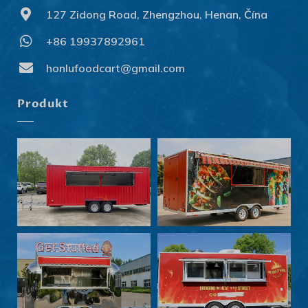
127 Zidong Road, Zhengzhou, Henan, Čína
+86 19937892961
Svenska
Slovenčina
honlufoodcart@gmail.com
Norsk bokmål
Produkt
हिन्दी
Nederlands (België)
Български
Eesti
Maori
Norsk nynorsk
Српски језик
Hrvatski
Dansk