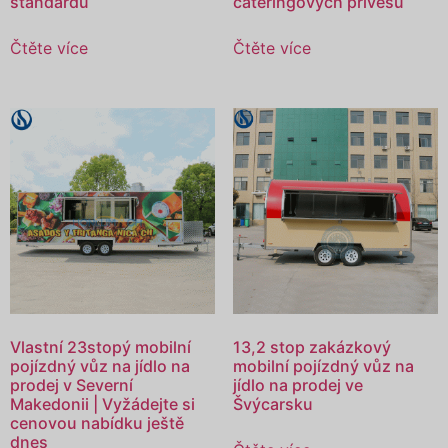
standardu
cateringových přívěsů
Čtěte více
Čtěte více
Vlastní 23stopý mobilní
13,2 stop zakázkový
pojízdný vůz na jídlo na
mobilní pojízdný vůz na
prodej v Severní
jídlo na prodej ve
Makedonii | Vyžádejte si
Švýcarsku
cenovou nabídku ještě
dnes