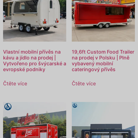
Vlastní mobilní přívěs na
19,6ft Custom Food Trailer
kávu a jídlo na prodej |
na prodej v Polsku | Plně
Vytvořeno pro švýcarské a
vybavený mobilní
evropské podniky
cateringový přívěs
Čtěte více
Čtěte více