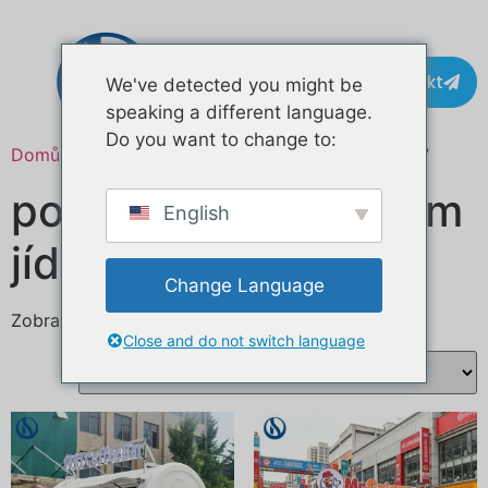
Kontakt
We've detected you might be
speaking a different language.
Do you want to change to:
Domů
/ Produkty se štítkem „street food business“
podnikání s pouličním
English
jídlem
Change Language
Zobrazeno 1. – 16. z 20 výsledků
Close and do not switch language