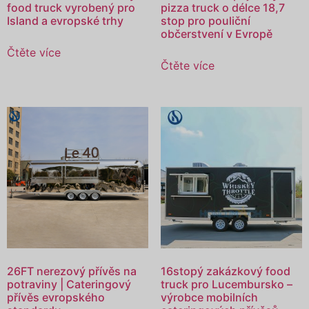
food truck vyrobený pro
pizza truck o délce 18,7
Island a evropské trhy
stop pro pouliční
občerstvení v Evropě
Čtěte více
Čtěte více
26FT nerezový přívěs na
16stopý zakázkový food
potraviny | Cateringový
truck pro Lucembursko –
přívěs evropského
výrobce mobilních