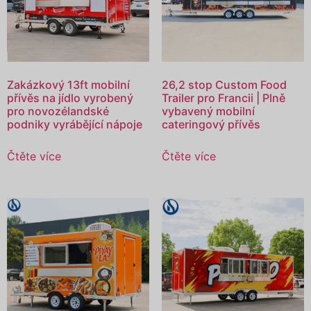
Zakázkový 13ft mobilní
26,2 stop Custom Food
přívěs na jídlo vyrobený
Trailer pro Francii | Plně
pro novozélandské
vybavený mobilní
podniky vyrábějící nápoje
cateringový přívěs
Čtěte více
Čtěte více