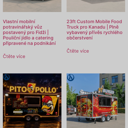
Vlastní mobilní
23ft Custom Mobile Food
potravinářský vůz
Truck pro Kanadu | Plně
postavený pro Fidži |
vybavený přívěs rychlého
Pouliční jídlo a catering
občerstvení
připravené na podnikání
Čtěte více
Čtěte více