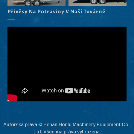
Latviešu valoda
Přívěsy Na Potraviny V Naší Továrně
Slovenščina
Ελληνικά
Македонски јазик
Shqip
Nederlands
العربية
Polski
Русский
Português
Italiano
Deutsch
Français
Autorská práva © Henan Honlu Machinery Equipment Co.,
Español
Ltd. Všechna práva vyhrazena.