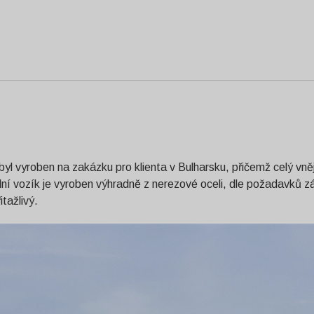
yl vyroben na zakázku pro klienta v Bulharsku, přičemž celý vněj
elní vozík je vyroben výhradně z nerezové oceli, dle požadavků 
itažlivý.