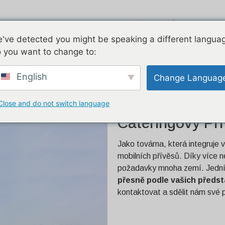
Proud vzduchu
Pozinkované
Dv
've detected you might be speaking a different langua
 you want to change to:
Evropský standardní
English
Change Languag
Close and do not switch language
26FT Nerezový 
Cateringový Př
Jako továrna, která integruje v
mobilních přívěsů. Díky více 
požadavky mnoha zemí. Jedn
přesně podle vašich předst
kontaktovat a sdělit nám své