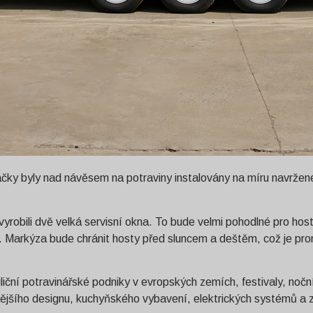
ky byly nad návěsem na potraviny instalovány na míru navržené
robili dvě velká servisní okna. To bude velmi pohodlné pro hosty
. Markýza bude chránit hosty před sluncem a deštěm, což je pr
uliční potravinářské podniky v evropských zemích, festivaly, noč
, vnějšího designu, kuchyňského vybavení, elektrických systémů