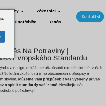
a příběhy
Zákazníci
Kontakt
ge.
Spotřebiče
O nás
e
Přívěs Na Potraviny |
ívěs Evropského Standardu
ýrobu a design, dokážeme přizpůsobit exteriér i interiér vašich
než 10 letům zkušeností jsme obeznámeni s předpisy a
ím slovem,
Můžeme vám přizpůsobit váš vysněný přívěs
av a splnit standardy vaší země.
Neváhejte nás
 podrobné požadavky!