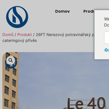
Domov
Produkty
We
Do
Domů
/
Produkt
/ 26FT Nerezový potravinářský přívěs | 
cateringový přívěs