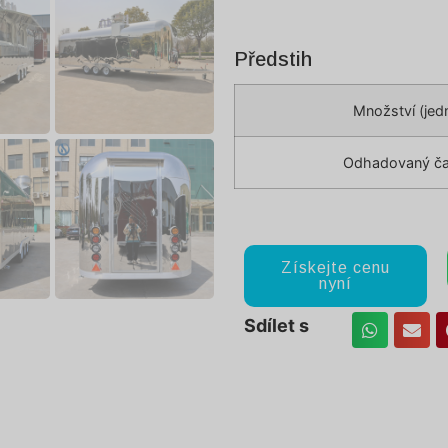
Předstih
Množství (jed
Odhadovaný ča
Získejte cenu
nyní
Sdílet s