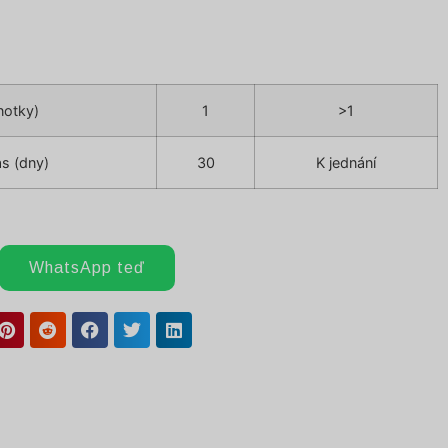
notky)
1
>1
s (dny)
30
K jednání
WhatsApp teď