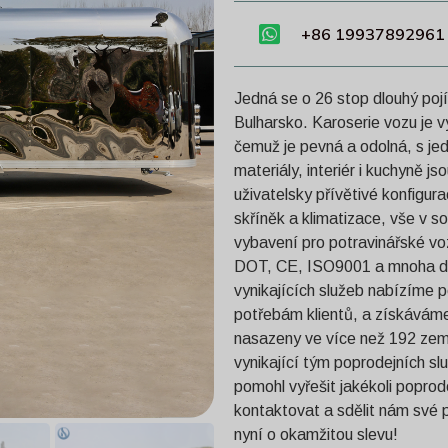
+86 19937892961
Jedná se o 26 stop dlouhý poj
Bulharsko. Karoserie vozu je 
čemuž je pevná a odolná, s je
materiály, interiér i kuchyně 
uživatelsky přívětivé konfigur
skříněk a klimatizace, vše v 
vybavení pro potravinářské voz
DOT, CE, ISO9001 a mnoha dalš
vynikajících služeb nabízíme 
potřebám klientů, a získáváme
nasazeny ve více než 192 zemí
vynikající tým poprodejních sl
pomohl vyřešit jakékoli popro
kontaktovat a sdělit nám své
nyní o okamžitou slevu!