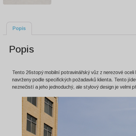
Popis
Popis
Tento 26stopý mobilní potravinářský vůz z nerezové oceli b
navrženy podle specifických požadavků klienta. Tento jíd
neznečistí a jeho jednoduchý, ale stylový design je velmi př