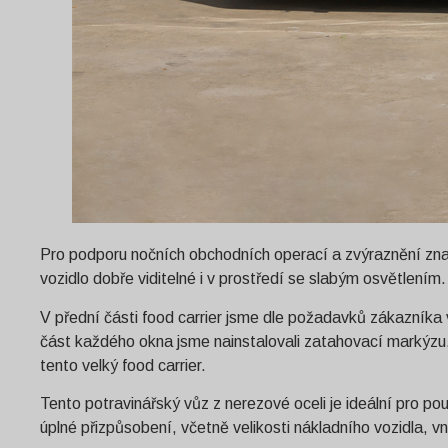
Pro podporu nočních obchodních operací a zvýraznění znač
vozidlo dobře viditelné i v prostředí se slabým osvětlením.
V přední části food carrier jsme dle požadavků zákazníka vy
část každého okna jsme nainstalovali zatahovací markýzu
tento velký food carrier.
Tento potravinářský vůz z nerezové oceli je ideální pro po
úplné přizpůsobení, včetně velikosti nákladního vozidla