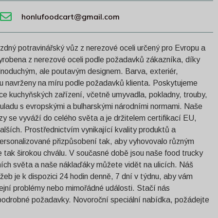
honlufoodcart@gmail.com
ízdný potravinářský vůz z nerezové oceli určený pro Evropu a
vyrobena z nerezové oceli podle požadavků zákazníka, díky
dnoduchým, ale poutavým designem. Barva, exteriér,
jsou navrženy na míru podle požadavků klienta. Poskytujeme
ace kuchyňských zařízení, včetně umyvadla, pokladny, trouby,
souladu s evropskými a bulharskými národními normami. Naše
y se vyváží do celého světa a je držitelem certifikací EU,
ích. Prostřednictvím vynikající kvality produktů a
personalizované přizpůsobení tak, aby vyhovovalo různým
 tak širokou chválu. V současné době jsou naše food trucky
ch světa a naše náklaďáky můžete vidět na ulicích. Náš
užeb je k dispozici 24 hodin denně, 7 dní v týdnu, aby vám
dejní problémy nebo mimořádné události. Stačí nás
 podrobné požadavky. Novoroční speciální nabídka, požádejte