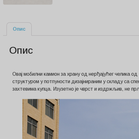
Опис
Опис
Овај мобилни камион за храну од нерђајућег челика од
структуром у потпуности дизајнираним у складу са спе
захтевима купца. Изузетно је чврст и издржљив, не пр