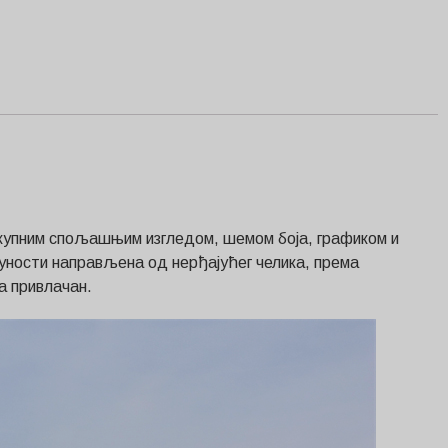
елокупним спољашњим изгледом, шемом боја, графиком и
пуности направљена од нерђајућег челика, према
а привлачан.