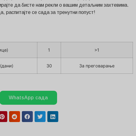
тирајте да бисте нам рекли о вашим детаљним захтевима.
, распитајте се сада за тренутни попуст!
ице)
1
>1
(дани)
30
За преговарање
WhatsApp сада