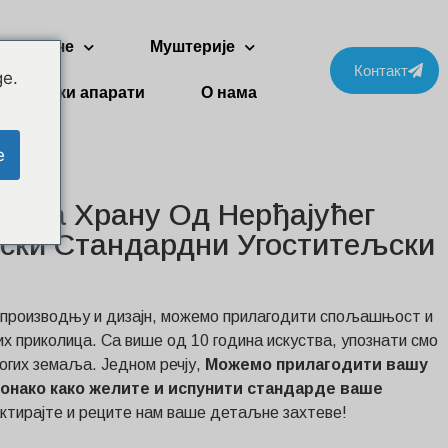
Две приче
Муштерије
Контакт
ge.
Кућански апарати
О нама
e
а За Храну Од Нерђајућег
пски Стандардни Угоститељски
 производњу и дизајн, можемо прилагодити спољашњост и
 приколица. Са више од 10 година искуства, упознати смо
огих земаља. Једном речју,
Можемо прилагодити вашу
 онако како желите и испунити стандарде ваше
ктирајте и реците нам ваше детаљне захтеве!