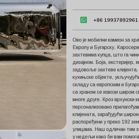
+86 19937892961
Ово је мобилни камион за хр
Европу и Бугарску. Каросери
захтевима купца, што га чин
дизајном. Боја, екстеријер, 
задовоље захтеве клијента. 
кухињске објекте, укључујући
складу са европским и буга
са храном се извози широм 
многе друге. Кроз врхунски 
персонализовано прилагођа
клијената, зарађујући широк
распоређени у преко 192 зе
улицама. Наш одличан тим за
у недељи како би вам помог