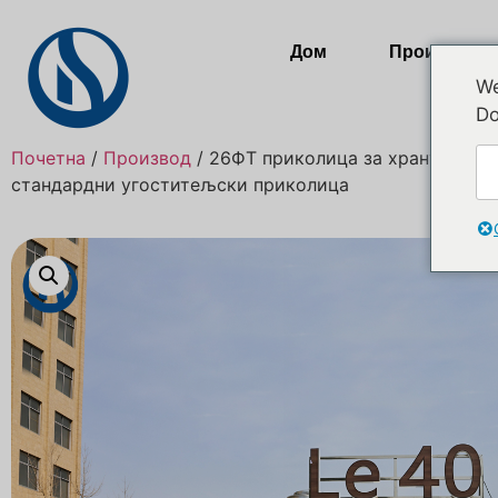
Дом
Производи
We
Do
Почетна
/
Производ
/ 26ФТ приколица за храну од нер
стандардни угоститељски приколица