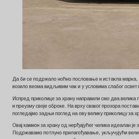
Да би се подржало ноћно пословање и истакла марка, 
возило веома видљивим чак и у условима слабог осве
Испред приколице за храну направили смо два велика п
и преузму своје оброке. На врху сваког прозора пост
погледајмо задњи поглед на ову велику приколицу за х
Овај камион за храну од нерђајућег челика идеалан је 
Подржавамо потпуно прилагођавање, укључујући велич