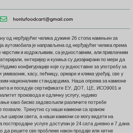
honlufoodcart@gmail.com
ану од нерђајућег челика дужине 26 стопа намењен за
ја аутомобила је направљена од нерђајућег челика према
и чврстим и издржљивим, са једноставним, али привлачним
материјали, ентеријер и кухиња су дизајнирани по мери да
Нудимо конфигурације које су једноставне за употребу за
 умиваоник, касу, пећницу, ормаре и клима уређај, све у
рским националним стандардима. Наша опрема за камионе
света и поседује сертификате ЕУ, ДОТ, ЦЕ, ИСО9001 и
квалитет производа и одличну услугу, нудимо
вање како бисмо задовољили различите потребе
е похвале. Тренутно су наши камиони са храном
мље широм света, а наши камиони се могу видети на
 постпродајне услуге доступан је 24 сата дневно и 7 дана
ао да решите све проблеме након продаје или хитне