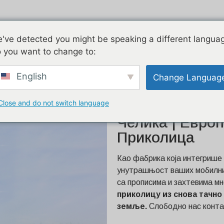
Ваздушни ток
Поцинковано
've detected you might be speaking a different langua
 you want to change to:
ђајућег челика | Европски
English
Change Languag
Close and do not switch language
26ФТ Приколиц
Челика | Евро
Приколица
Као фабрика која интегрише
унутрашњост ваших мобилних
са прописима и захтевима мн
приколицу из снова тачно
земље.
Слободно нас конта