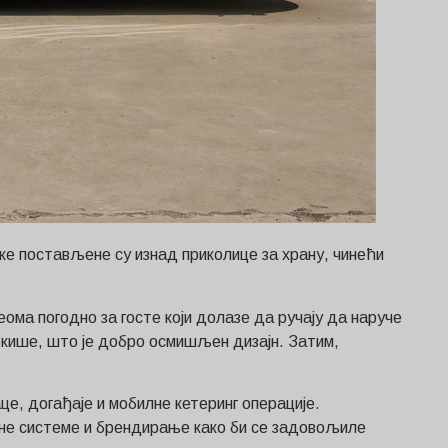
е постављене су изнад приколице за храну, чинећи
ома погодно за госте који долазе да ручају да наруче
и кише, што је добро осмишљен дизајн. Затим,
це, догађаје и мобилне кетеринг операције.
не системе и брендирање како би се задовољиле