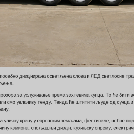
посебно дизајнирана осветљена слова и ЛЕД светлосне трак
тљења.
розора за услуживање према захтевима купца. То ће бити ве
авили смо увлачиву тенду. Тенда ће штитити људе од сунца 
рану.
за уличну храну у европским земљама, фестивале, ноћне пија
ину камиона, спољашњи дизајн, кухињску опрему, електрич