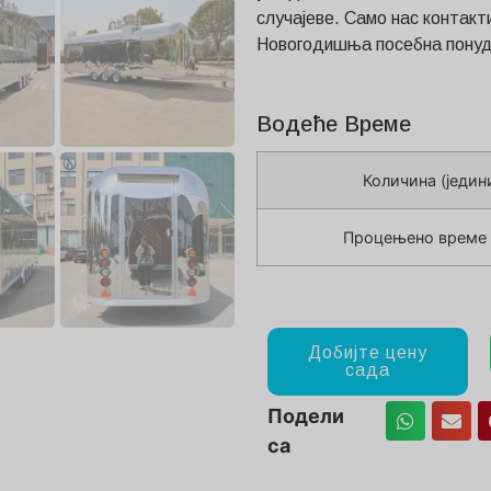
случајеве. Само нас контак
Новогодишња посебна понуда
Водеће Време
Количина (једин
Процењено време 
Добијте цену
сада
Подели
са