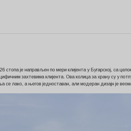
 26 стопа је направљен по мери клијента у Бугарској, са ц
цифичним захтевима клијента. Ова колица за храну су у пот
ља се лако, а његов једноставан, али модеран дизајн је веом