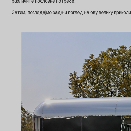
различите пословне потребе.
Затим, погледајмо задњи поглед на ову велику приколи