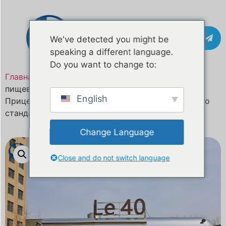
Контакт
We've detected you might be
speaking a different language.
Do you want to change to:
Главная
/
Продукт
/ 26-футовый прицеп для
пищевых продуктов из нержавеющей стали |
English
Прицеп для общественного питания европейского
стандарта
Change Language
Close and do not switch language