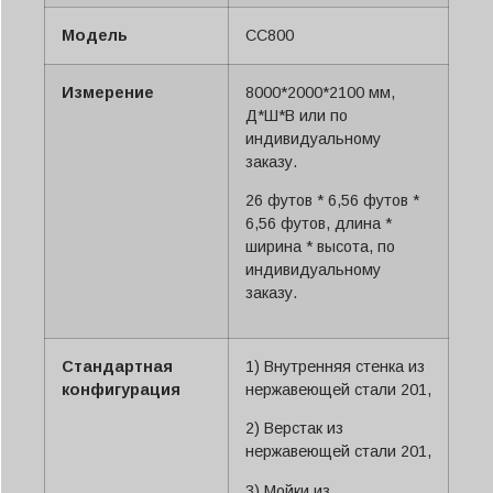
Svenska
Модель
СС800
Slovenčina
Norsk bokmål
Измерение
8000*2000*2100 мм,
Д*Ш*В или по
हिन्दी
индивидуальному
Nederlands (België)
заказу.
Български
26 футов * 6,56 футов *
6,56 футов, длина *
Eesti
ширина * высота, по
Maori
индивидуальному
заказу.
Norsk nynorsk
Српски језик
Стандартная
1) Внутренняя стенка из
Hrvatski
конфигурация
нержавеющей стали 201,
Dansk
2) Верстак из
Latviešu valoda
нержавеющей стали 201,
Slovenščina
3) Мойки из