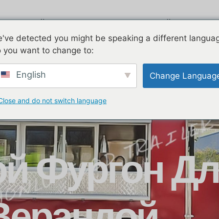
Эйрстрим
Оцинкованный
Дв
've detected you might be speaking a different langua
 you want to change to:
English
Change Languag
Close and do not switch language
й Фургон Дл
Верандой.