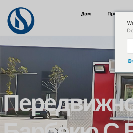
Дом
Продукты
We
Do
Передвижно
Барбекю С 