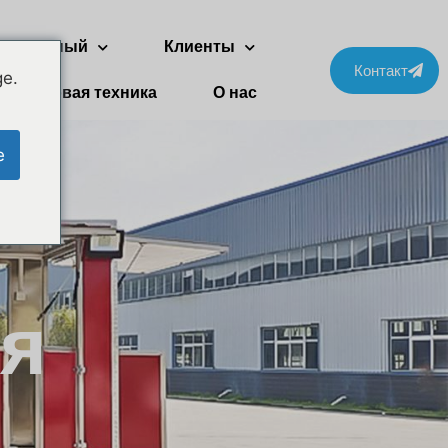
ухэтажный
Клиенты
Контакт
ge.
Бытовая техника
О нас
e
я