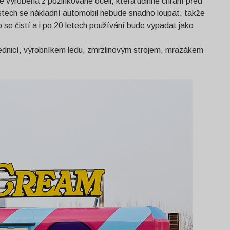
e vyrobena z pozinkované oceli, která účinně chrání před
lastech se nákladní automobil nebude snadno loupat, takže
o se čistí a i po 20 letech používání bude vypadat jako
n lednicí, výrobníkem ledu, zmrzlinovým strojem, mrazákem