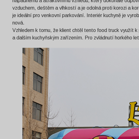
nápadnému a atraktivnímu vzhledu, který dokonale odpovídá
vzduchem, deštěm a vlhkostí a je odolná proti korozi a ko
je ideální pro venkovní parkování. Interiér kuchyně je vyro
nová.
Vzhledem k tomu, že klient chtěl tento food truck využít k
a dalším kuchyňským zařízením. Pro zvládnutí horkého letn