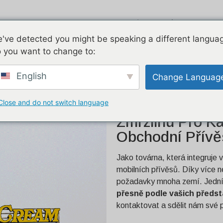
Proud vzduchu
Pozinkované
Dv
've detected you might be speaking a different langua
 you want to change to:
k pro Kanadu – plně
English
Change Languag
Close and do not switch language
29,5 Stop Zaká
Zmrzlinu Pro K
Obchodní Přívě
Jako továrna, která integruje v
mobilních přívěsů. Díky více 
požadavky mnoha zemí. Jedn
přesně podle vašich předst
kontaktovat a sdělit nám své