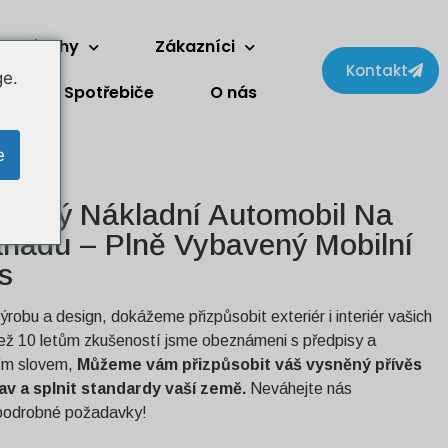
a příběhy
Zákazníci
Kontakt
ge.
Spotřebiče
O nás
e
zkový Nákladní Automobil Na
anadu – Plně Vybavený Mobilní
s
ýrobu a design, dokážeme přizpůsobit exteriér i interiér vašich
než 10 letům zkušeností jsme obeznámeni s předpisy a
ím slovem,
Můžeme vám přizpůsobit váš vysněný přívěs
av a splnit standardy vaší země.
Neváhejte nás
 podrobné požadavky!