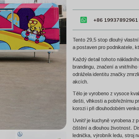
+86 19937892961
Tento 29,5 stop dlouhý vlastní
a postaven pro podnikatele, kte
Každý detail tohoto nákladního
brandingu, značení a vnitřníh
odrážela identitu značky zmrzlin
akcích.
Tělo je vyrobeno z vysoce kvali
dešti, vlhkosti a pobřežnímu p
korozi i při dlouhodobém venk
Uvnitř je kuchyně vyrobena z p
čištění a dlouhou životnost. 
lednička, výrobník ledu, stroj