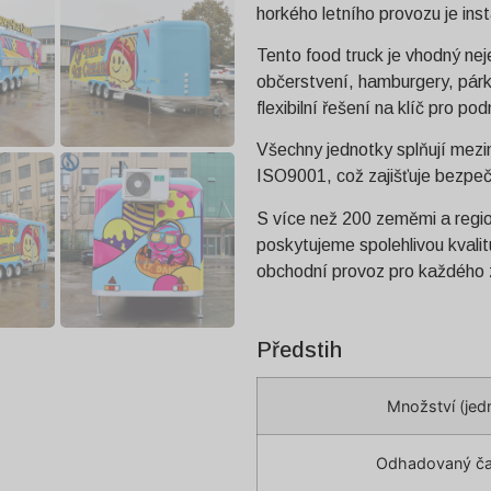
horkého letního provozu je ins
Tento food truck je vhodný neje
občerstvení, hamburgery, párky 
flexibilní řešení na klíč pro pod
Všechny jednotky splňují mezin
ISO9001, což zajišťuje bezpeč
S více než 200 zeměmi a regio
poskytujeme spolehlivou kvalit
obchodní provoz pro každého 
Předstih
Množství (jed
Odhadovaný ča