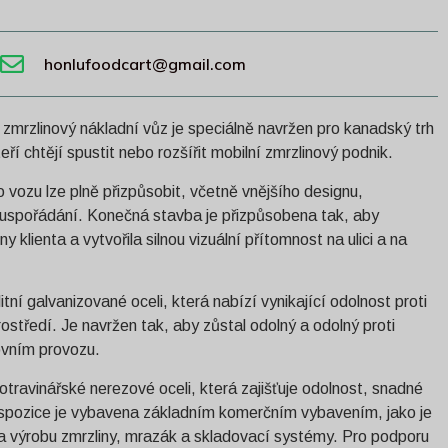
honlufoodcart@gmail.com
 zmrzlinový nákladní vůz je speciálně navržen pro kanadský trh
ří chtějí spustit nebo rozšířit mobilní zmrzlinový podnik.
 vozu lze plně přizpůsobit, včetně vnějšího designu,
o uspořádání. Konečná stavba je přizpůsobena tak, aby
y klienta a vytvořila silnou vizuální přítomnost na ulici a na
tní galvanizované oceli, která nabízí vynikající odolnost proti
rostředí. Je navržen tak, aby zůstal odolný a odolný proti
ovním provozu.
otravinářské nerezové oceli, která zajišťuje odolnost, snadné
Dispozice je vybavena základním komerčním vybavením, jako je
 na výrobu zmrzliny, mrazák a skladovací systémy. Pro podporu