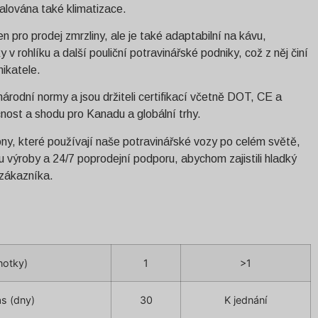
talována také klimatizace.
n pro prodej zmrzliny, ale je také adaptabilní na kávu,
v rohlíku a další pouliční potravinářské podniky, což z něj činí
nikatele.
árodní normy a jsou držiteli certifikací včetně DOT, CE a
nost a shodu pro Kanadu a globální trhy.
ny, které používají naše potravinářské vozy po celém světě,
u výroby a 24/7 poprodejní podporu, abychom zajistili hladký
zákazníka.
notky)
1
>1
s (dny)
30
K jednání