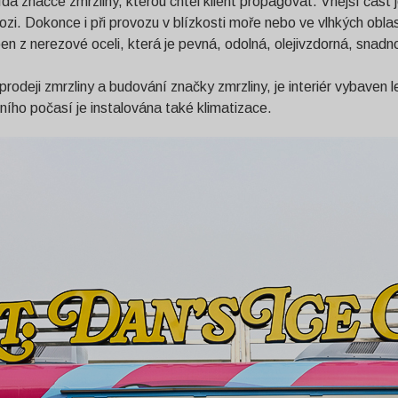
 značce zmrzliny, kterou chtěl klient propagovat. Vnější část j
rozi. Dokonce i při provozu v blízkosti moře nebo ve vlhkých ob
ben z nerezové oceli, která je pevná, odolná, olejivzdorná, snadn
 prodeji zmrzliny a budování značky zmrzliny, je interiér vybave
ího počasí je instalována také klimatizace.