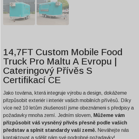
14,7FT Custom Mobile Food
Truck Pro Maltu A Evropu |
Cateringový Přívěs S
Certifikací CE
Jako továrna, která integruje výrobu a design, dokážeme
přizpůsobit exteriér i interiér vašich mobilních přívěsů. Díky
více než 10 letům zkušeností jsme obeznámeni s předpisy a
požadavky mnoha zemí. Jedním slovem,
Můžeme vám
přizpůsobit váš vysněný přívěs přesně podle vašich
představ a splnit standardy vaší země.
Neváhejte nás
kontaktovat a sdělit nám své podrobné požadavky!