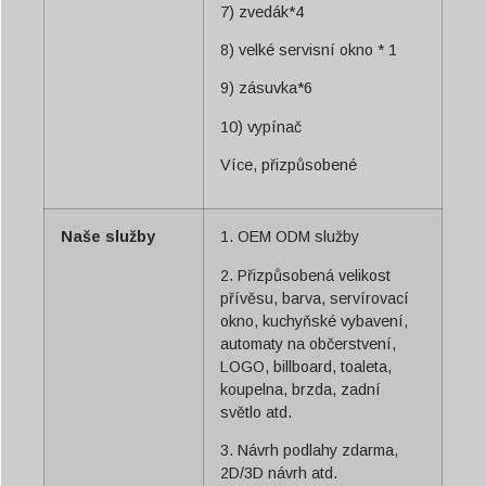
7) zvedák*4
8) velké servisní okno * 1
9) zásuvka*6
10) vypínač
Více, přizpůsobené
Naše služby
1. OEM ODM služby
2. Přizpůsobená velikost
přívěsu, barva, servírovací
okno, kuchyňské vybavení,
automaty na občerstvení,
LOGO, billboard, toaleta,
koupelna, brzda, zadní
světlo atd.
3. Návrh podlahy zdarma,
2D/3D návrh atd.