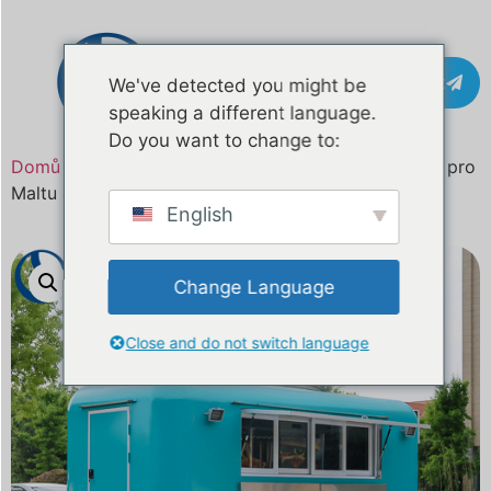
Kontakt
We've detected you might be
speaking a different language.
Do you want to change to:
Domů
/
Produkt
/ 14,7 ft Custom Mobile Food Truck pro
Maltu a Evropu | Cateringový přívěs s certifikací CE
English
Change Language
Close and do not switch language