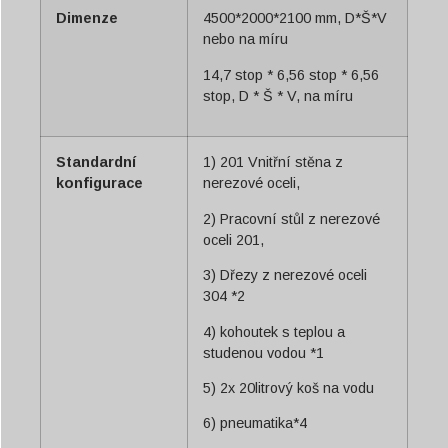
Dimenze
4500*2000*2100 mm, D*Š*V
nebo na míru
14,7 stop * 6,56 stop * 6,56
stop, D * Š * V, na míru
Standardní
1) 201 Vnitřní stěna z
konfigurace
nerezové oceli,
2) Pracovní stůl z nerezové
oceli 201,
3) Dřezy z nerezové oceli
304 *2
4) kohoutek s teplou a
studenou vodou *1
5) 2x 20litrový koš na vodu
6) pneumatika*4