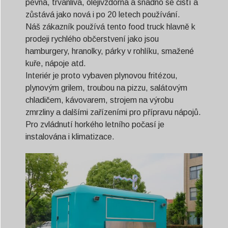
pevná, trvanlivá, olejivzdorná a snadno se čistí a
zůstává jako nová i po 20 letech používání.
Náš zákazník používá tento food truck hlavně k
prodeji rychlého občerstvení jako jsou
hamburgery, hranolky, párky v rohlíku, smažené
kuře, nápoje atd.
Interiér je proto vybaven plynovou fritézou,
plynovým grilem, troubou na pizzu, salátovým
chladičem, kávovarem, strojem na výrobu
zmrzliny a dalšími zařízeními pro přípravu nápojů.
Pro zvládnutí horkého letního počasí je
instalována i klimatizace.