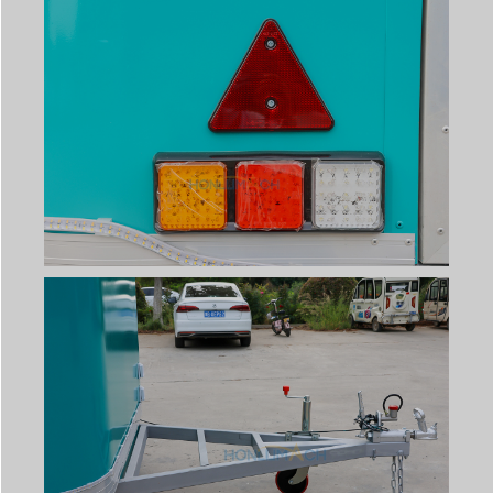
Svenska
Slovenčina
Norsk bokmål
हिन्दी
Nederlands (België)
Български
Eesti
Maori
Norsk nynorsk
Српски језик
Hrvatski
Dansk
Latviešu valoda
Slovenščina