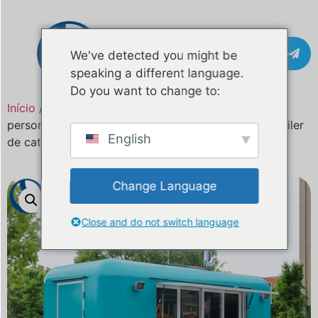
Contacto
We've detected you might be
speaking a different language.
Do you want to change to:
Início
/
Produto
/ Camião de alimentos móvel
personalizado de 14,7 pés para Malta e Europa | Trailer
English
de catering certificado pela CE
Change Language
Close and do not switch language