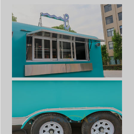
Svenska
Slovenčina
Norsk bokmål
हिन्दी
Nederlands (België)
Български
Eesti
Maori
Norsk nynorsk
Српски језик
Hrvatski
Dansk
Latviešu valoda
Slovenščina