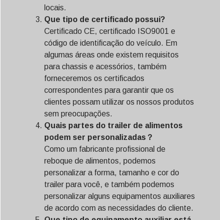
Svenska
locais.
Que tipo de certificado possui?
Slovenčina
Certificado CE, certificado ISO9001 e
Norsk bokmål
código de identificação do veículo. Em
हिन्दी
algumas áreas onde existem requisitos
para chassis e acessórios, também
Nederlands (België)
forneceremos os certificados
Български
correspondentes para garantir que os
Eesti
clientes possam utilizar os nossos produtos
sem preocupações.
Maori
Quais partes do trailer de alimentos
Norsk nynorsk
podem ser personalizadas？
Como um fabricante profissional de
Српски језик
reboque de alimentos, podemos
Hrvatski
personalizar a forma, tamanho e cor do
Dansk
trailer para você, e também podemos
personalizar alguns equipamentos auxiliares
Latviešu valoda
de acordo com as necessidades do cliente.
Slovenščina
Que tipo de equipamento auxiliar está