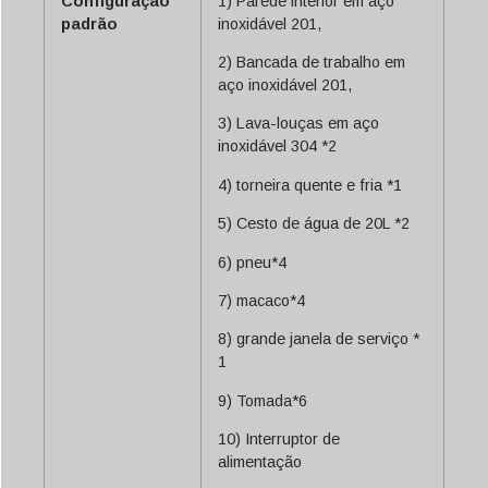
Configuração
1) Parede interior em aço
padrão
inoxidável 201,
2) Bancada de trabalho em
aço inoxidável 201,
3) Lava-louças em aço
inoxidável 304 *2
4) torneira quente e fria *1
5) Cesto de água de 20L *2
6) pneu*4
7) macaco*4
8) grande janela de serviço *
1
9) Tomada*6
10) Interruptor de
alimentação