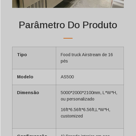
Parâmetro Do Produto
Tipo
Food truck Airstream de 16
pés
Modelo
AS500
Dimensão
5000*2000*2100mm, L*W*H,
ou personalizado
16ft*6.56ft*6.56ft,L*W*H,
customized