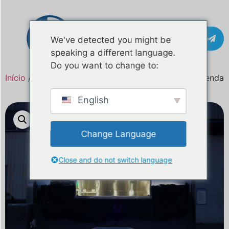
Contacto
We've detected you might be
speaking a different language.
Do you want to change to:
Início
/
Produto
Food Truck Airstream de 16 pés à venda
English
Change Language
Close and do not switch language