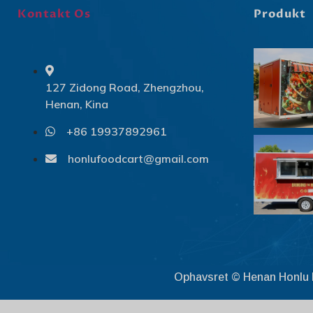
Kontakt Os
Produkt
127 Zidong Road, Zhengzhou,
Henan, Kina
+86 19937892961
honlufoodcart@gmail.com
Ophavsret © Henan Honlu M
Get discount
1