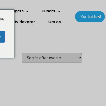
To-etagers
Kunder
Kontakte
ge.
Hvidevarer
Om os
e