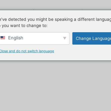
ukter
Luftstrøm
Galvaniseret
've detected you might be speaking a different langua
 you want to change to:
eller”
English
Change Languag
ersteller
Close and do not switch language