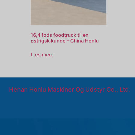
16,4 fods foodtruck til en
østrigsk kunde – China Honlu
Læs mere
Henan Honlu Maskiner Og Udstyr Co., Ltd.