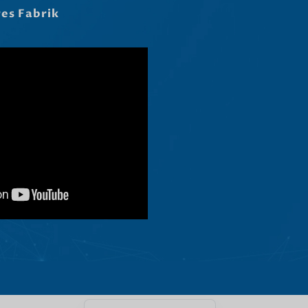
Čeština
res Fabrik
Ελληνικά
Македонски јазик
Shqip
Nederlands
العربية
Polski
Русский
Português
Italiano
Deutsch
Français
Español
English