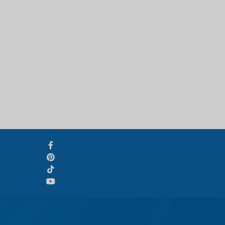
Svenska
Slovenčina
Norsk bokmål
हिन्दी
Nederlands (België)
Български
Eesti
Maori
Norsk nynorsk
Српски језик
Hrvatski
Latviešu valoda
Slovenščina