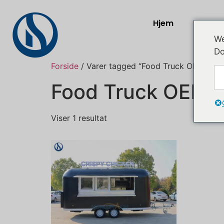
Hjem
Prod
We
Do
Forside
/ Varer tagged “Food Truck OEM Herst
Food Truck OEM H
Viser 1 resultat