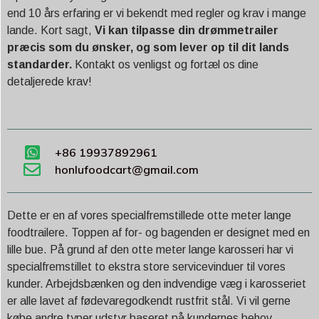
end 10 års erfaring er vi bekendt med regler og krav i mange
lande. Kort sagt,
Vi kan tilpasse din drømmetrailer
præcis som du ønsker, og som lever op til dit lands
standarder.
Kontakt os venligst og fortæl os dine
detaljerede krav!
+86 19937892961
honlufoodcart@gmail.com
Dette er en af vores specialfremstillede otte meter lange
foodtrailere. Toppen af for- og bagenden er designet med en
lille bue. På grund af den otte meter lange karosseri har vi
specialfremstillet to ekstra store servicevinduer til vores
kunder. Arbejdsbænken og den indvendige væg i karosseriet
er alle lavet af fødevaregodkendt rustfrit stål. Vi vil gerne
købe andre typer udstyr baseret på kundernes behov.